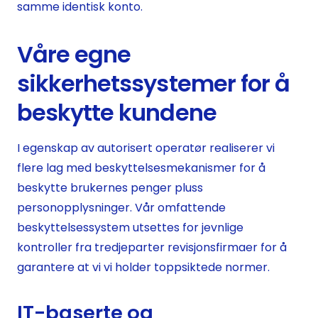
samme identisk konto.
Våre egne
sikkerhetssystemer for å
beskytte kundene
I egenskap av autorisert operatør realiserer vi
flere lag med beskyttelsesmekanismer for å
beskytte brukernes penger pluss
personopplysninger. Vår omfattende
beskyttelsessystem utsettes for jevnlige
kontroller fra tredjeparter revisjonsfirmaer for å
garantere at vi vi holder toppsiktede normer.
IT-baserte og