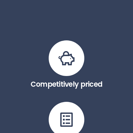
Competitively priced