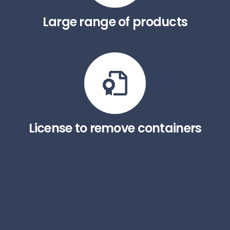
Large range of products
License to remove containers