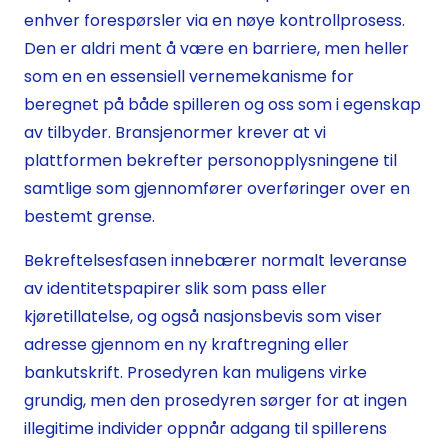
enhver forespørsler via en nøye kontrollprosess.
Den er aldri ment å være en barriere, men heller
som en en essensiell vernemekanisme for
beregnet på både spilleren og oss som i egenskap
av tilbyder. Bransjenormer krever at vi
plattformen bekrefter personopplysningene til
samtlige som gjennomfører overføringer over en
bestemt grense.
Bekreftelsesfasen innebærer normalt leveranse
av identitetspapirer slik som pass eller
kjøretillatelse, og også nasjonsbevis som viser
adresse gjennom en ny kraftregning eller
bankutskrift. Prosedyren kan muligens virke
grundig, men den prosedyren sørger for at ingen
illegitime individer oppnår adgang til spillerens