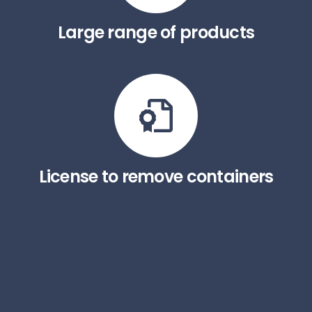
Large range of products
License to remove containers