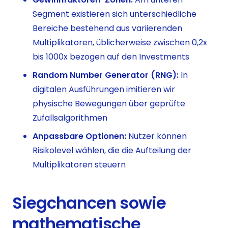
Segment existieren sich unterschiedliche
Bereiche bestehend aus variierenden
Multiplikatoren, üblicherweise zwischen 0,2x
bis 1000x bezogen auf den Investments
Random Number Generator (RNG):
In
digitalen Ausführungen imitieren wir
physische Bewegungen über geprüfte
Zufallsalgorithmen
Anpassbare Optionen:
Nutzer können
Risikolevel wählen, die die Aufteilung der
Multiplikatoren steuern
Siegchancen sowie
mathematische