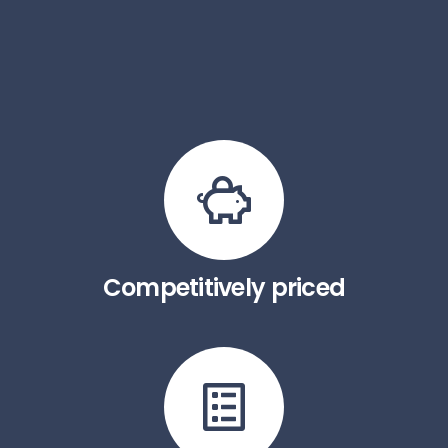
Competitively priced