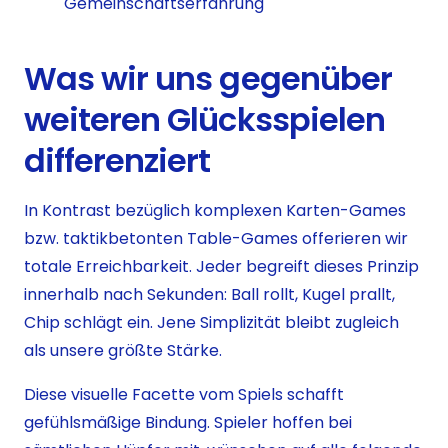
Gemeinschaftserfahrung
Was wir uns gegenüber
weiteren Glücksspielen
differenziert
In Kontrast bezüglich komplexen Karten-Games
bzw. taktikbetonten Table-Games offerieren wir
totale Erreichbarkeit. Jeder begreift dieses Prinzip
innerhalb nach Sekunden: Ball rollt, Kugel prallt,
Chip schlägt ein. Jene Simplizität bleibt zugleich
als unsere größte Stärke.
Diese visuelle Facette vom Spiels schafft
gefühlsmäßige Bindung. Spieler hoffen bei