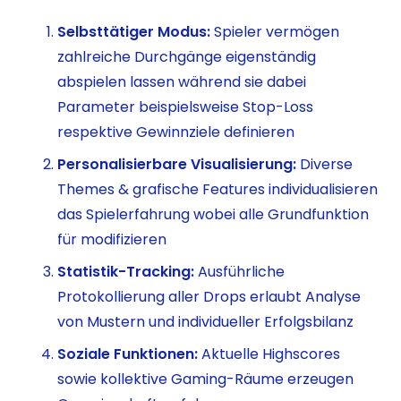
Selbsttätiger Modus:
Spieler vermögen
zahlreiche Durchgänge eigenständig
abspielen lassen während sie dabei
Parameter beispielsweise Stop-Loss
respektive Gewinnziele definieren
Personalisierbare Visualisierung:
Diverse
Themes & grafische Features individualisieren
das Spielerfahrung wobei alle Grundfunktion
für modifizieren
Statistik-Tracking:
Ausführliche
Protokollierung aller Drops erlaubt Analyse
von Mustern und individueller Erfolgsbilanz
Soziale Funktionen:
Aktuelle Highscores
sowie kollektive Gaming-Räume erzeugen