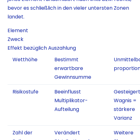
bevor es schließlich in den vieler untersten Zonen
landet.
Element
Zweck
Effekt bezüglich Auszahlung
Wetthöhe
Bestimmt
Unmittelb
erwartbare
proportion
Gewinnsumme
Risikostufe
Beeinflusst
Gesteiger
Multiplikator-
Wagnis =
Aufteilung
stärkere
Varianz
Zahl der
Verändert
Weitere