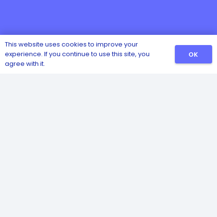
This website uses cookies to improve your
experience. If you continue to use this site, you
OK
agree with it.
Catalog
Sanitizers