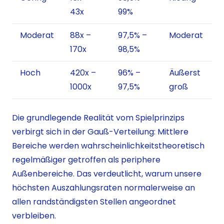
43x
99%
Moderat
88x –
97,5% –
Moderat
170x
98,5%
Hoch
420x –
96% –
Äußerst
1000x
97,5%
groß
Die grundlegende Realität vom Spielprinzips
verbirgt sich in der Gauß-Verteilung: Mittlere
Bereiche werden wahrscheinlichkeitstheoretisch
regelmäßiger getroffen als periphere
Außenbereiche. Das verdeutlicht, warum unsere
höchsten Auszahlungsraten normalerweise an
allen randständigsten Stellen angeordnet
verbleiben.