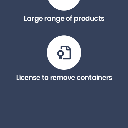
Large range of products
License to remove containers