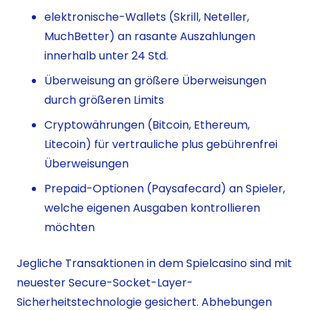
elektronische-Wallets (Skrill, Neteller,
MuchBetter) an rasante Auszahlungen
innerhalb unter 24 Std.
Überweisung an größere Überweisungen
durch größeren Limits
Cryptowährungen (Bitcoin, Ethereum,
Litecoin) für vertrauliche plus gebührenfrei
Überweisungen
Prepaid-Optionen (Paysafecard) an Spieler,
welche eigenen Ausgaben kontrollieren
möchten
Jegliche Transaktionen in dem Spielcasino sind mit
neuester Secure-Socket-Layer-
Sicherheitstechnologie gesichert. Abhebungen