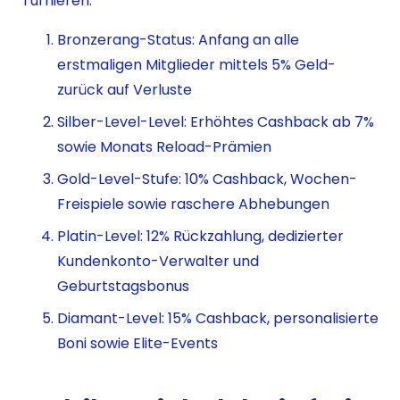
Turnieren.
Bronzerang-Status: Anfang an alle
erstmaligen Mitglieder mittels 5% Geld-
zurück auf Verluste
Silber-Level-Level: Erhöhtes Cashback ab 7%
sowie Monats Reload-Prämien
Gold-Level-Stufe: 10% Cashback, Wochen-
Freispiele sowie raschere Abhebungen
Platin-Level: 12% Rückzahlung, dedizierter
Kundenkonto-Verwalter und
Geburtstagsbonus
Diamant-Level: 15% Cashback, personalisierte
Boni sowie Elite-Events