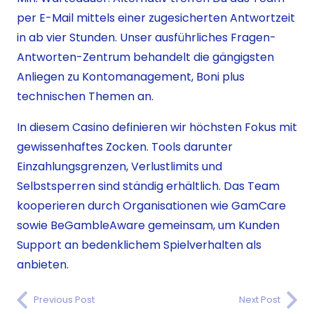
per E-Mail mittels einer zugesicherten Antwortzeit
in ab vier Stunden. Unser ausführliches Fragen-
Antworten-Zentrum behandelt die gängigsten
Anliegen zu Kontomanagement, Boni plus
technischen Themen an.
In diesem Casino definieren wir höchsten Fokus mit
gewissenhaftes Zocken. Tools darunter
Einzahlungsgrenzen, Verlustlimits und
Selbstsperren sind ständig erhältlich. Das Team
kooperieren durch Organisationen wie GamCare
sowie BeGambleAware gemeinsam, um Kunden
Support an bedenklichem Spielverhalten als
anbieten.
Previous Post
Next Post