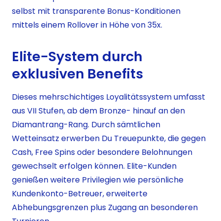
selbst mit transparente Bonus-Konditionen
mittels einem Rollover in Höhe von 35x.
Elite-System durch
exklusiven Benefits
Dieses mehrschichtiges Loyalitätssystem umfasst
aus VII Stufen, ab dem Bronze- hinauf an den
Diamantrang-Rang. Durch sämtlichen
Wetteinsatz erwerben Du Treuepunkte, die gegen
Cash, Free Spins oder besondere Belohnungen
gewechselt erfolgen können. Elite-Kunden
genießen weitere Privilegien wie persönliche
Kundenkonto-Betreuer, erweiterte
Abhebungsgrenzen plus Zugang an besonderen