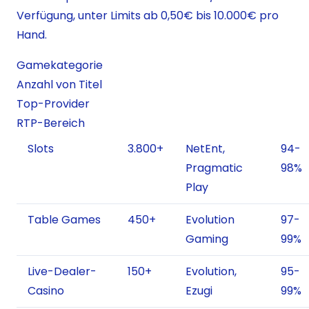
Verfügung, unter Limits ab 0,50€ bis 10.000€ pro
Hand.
Gamekategorie
Anzahl von Titel
Top-Provider
RTP-Bereich
Slots
3.800+
NetEnt,
94-
Pragmatic
98%
Play
Table Games
450+
Evolution
97-
Gaming
99%
Live-Dealer-
150+
Evolution,
95-
Casino
Ezugi
99%