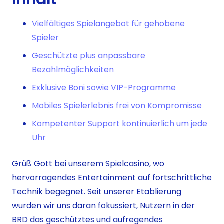
Vielfältiges Spielangebot für gehobene
Spieler
Geschützte plus anpassbare
Bezahlmöglichkeiten
Exklusive Boni sowie VIP-Programme
Mobiles Spielerlebnis frei von Kompromisse
Kompetenter Support kontinuierlich um jede
Uhr
Grüß Gott bei unserem Spielcasino, wo
hervorragendes Entertainment auf fortschrittliche
Technik begegnet. Seit unserer Etablierung
wurden wir uns daran fokussiert, Nutzern in der
BRD das geschütztes und aufregendes