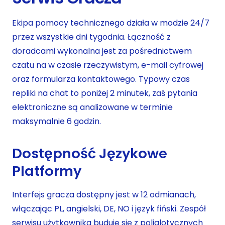
Ekipa pomocy technicznego działa w modzie 24/7
przez wszystkie dni tygodnia. Łączność z
doradcami wykonalna jest za pośrednictwem
czatu na w czasie rzeczywistym, e-mail cyfrowej
oraz formularza kontaktowego. Typowy czas
repliki na chat to poniżej 2 minutek, zaś pytania
elektroniczne są analizowane w terminie
maksymalnie 6 godzin.
Dostępność Językowe
Platformy
Interfejs gracza dostępny jest w 12 odmianach,
włączając PL, angielski, DE, NO i język fiński. Zespół
serwisu użytkownika buduje się z poliglotycznych