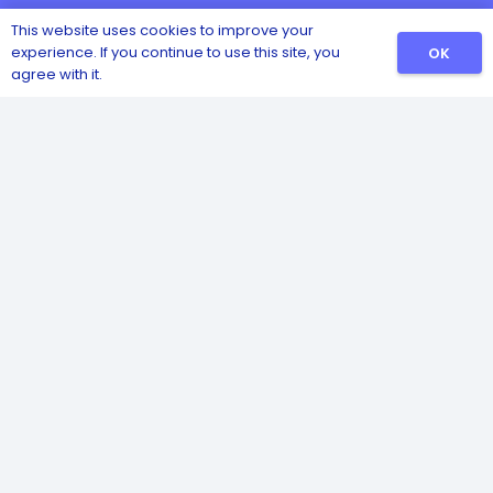
This website uses cookies to improve your
experience. If you continue to use this site, you
OK
agree with it.
Catalog
Sanitizers
Detergents
Safety and Hygiene