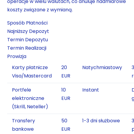
operacje w wielu walutach, co anuluje nadmiarowe
koszty związane z wymianą.
Sposób Płatności
Najniższy Depozyt
Termin Depozytu
Termin Realizacji
Prowizja
Karty płatnicze
20
Natychmiastowy
3
Visa/Mastercard
EUR
Portfele
10
Instant
elektroniczne
EUR
(Skrill, Neteller)
Transfery
50
1-3 dni służbowe
3
bankowe
EUR