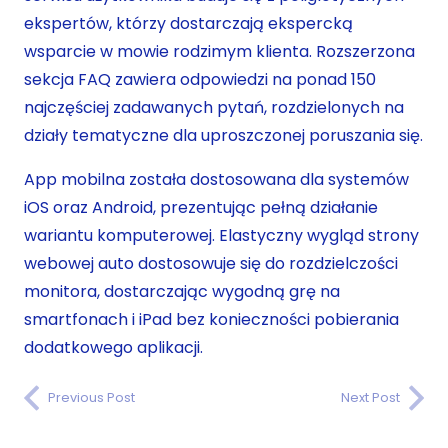
ekspertów, którzy dostarczają ekspercką
wsparcie w mowie rodzimym klienta. Rozszerzona
sekcja FAQ zawiera odpowiedzi na ponad 150
najczęściej zadawanych pytań, rozdzielonych na
działy tematyczne dla uproszczonej poruszania się.
App mobilna została dostosowana dla systemów
iOS oraz Android, prezentując pełną działanie
wariantu komputerowej. Elastyczny wygląd strony
webowej auto dostosowuje się do rozdzielczości
monitora, dostarczając wygodną grę na
smartfonach i iPad bez konieczności pobierania
dodatkowego aplikacji.
Previous Post
Next Post