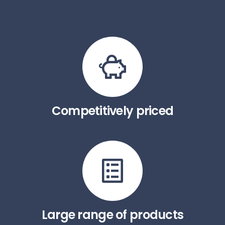
Competitively priced
Large range of products