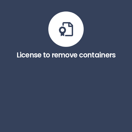
License to remove containers