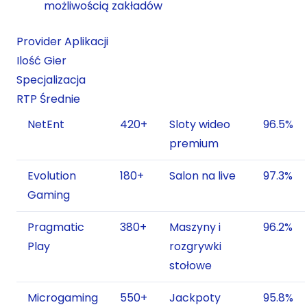
możliwością zakładów
Provider Aplikacji
Ilość Gier
Specjalizacja
RTP Średnie
NetEnt
420+
Sloty wideo
96.5%
premium
Evolution
180+
Salon na live
97.3%
Gaming
Pragmatic
380+
Maszyny i
96.2%
Play
rozgrywki
stołowe
Microgaming
550+
Jackpoty
95.8%