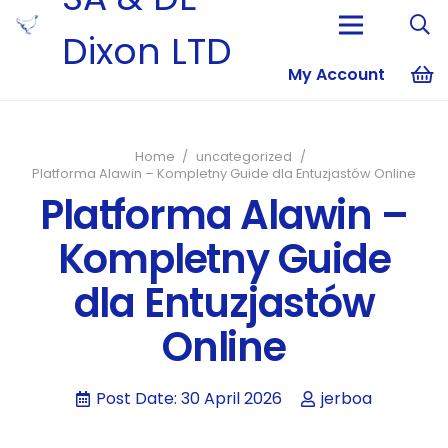
Dixon LTD
My Account
No products i
Home
/
uncategorized
/
Platforma Alawin – Kompletny Guide dla Entuzjastów Online
Platforma Alawin –
Kompletny Guide
dla Entuzjastów
Online
Post Date:
30 April 2026
jerboa