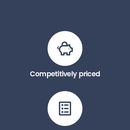
Competitively priced