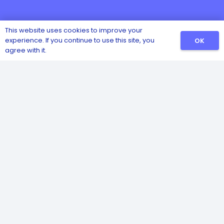
This website uses cookies to improve your
experience. If you continue to use this site, you
OK
agree with it.
Catalog
Sanitizers
Detergents