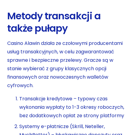
Metody transakcji a
także pułapy
Casino Alawin działa ze czołowymi producentami
usług transakcyjnych, w celu zagwarantować
sprawne i bezpieczne przelewy. Gracze są w
stanie wybierać z grupy klasycznych opcji
finansowych oraz nowoczesnych walletów
cyfrowych.
Transakcje kredytowe – typowy czas
wykonania wypłaty to 1-3 okresy roboczych,
bez dodatkowych opłat ze strony platformy
Systemy e-płatnicze (Skrill, Neteller,
MuchBetter) – błyskawiczne depozyty oraz