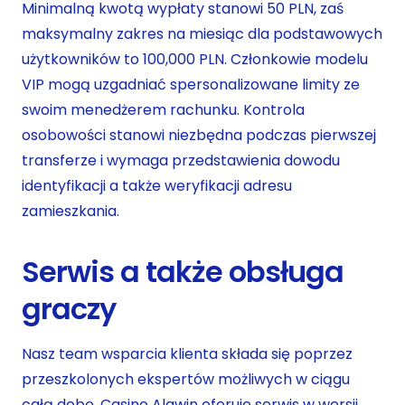
Minimalną kwotą wypłaty stanowi 50 PLN, zaś
maksymalny zakres na miesiąc dla podstawowych
użytkowników to 100,000 PLN. Członkowie modelu
VIP mogą uzgadniać spersonalizowane limity ze
swoim menedżerem rachunku. Kontrola
osobowości stanowi niezbędna podczas pierwszej
transferze i wymaga przedstawienia dowodu
identyfikacji a także weryfikacji adresu
zamieszkania.
Serwis a także obsługa
graczy
Nasz team wsparcia klienta składa się poprzez
przeszkolonych ekspertów możliwych w ciągu
całą dobę. Casino Alawin oferuje serwis w wersji