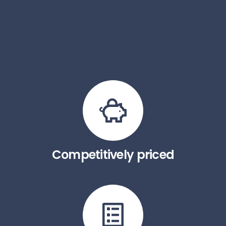
Competitively priced