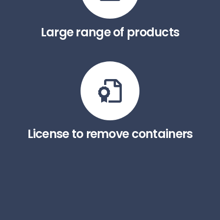
Large range of products
License to remove containers