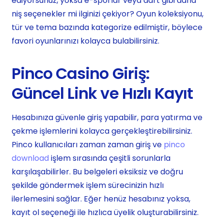
ediyorsunuz, yoksa e-sporlar veya dart gibi daha
niş seçenekler mi ilginizi çekiyor? Oyun koleksiyonu,
tür ve tema bazında kategorize edilmiştir, böylece
favori oyunlarınızı kolayca bulabilirsiniz.
Pinco Casino Giriş:
Güncel Link ve Hızlı Kayıt
Hesabınıza güvenle giriş yapabilir, para yatırma ve
çekme işlemlerini kolayca gerçekleştirebilirsiniz.
Pinco kullanıcıları zaman zaman giriş ve
pinco
download
işlem sırasında çeşitli sorunlarla
karşılaşabilirler. Bu belgeleri eksiksiz ve doğru
şekilde göndermek işlem sürecinizin hızlı
ilerlemesini sağlar. Eğer henüz hesabınız yoksa,
kayıt ol seçeneği ile hızlıca üyelik oluşturabilirsiniz.