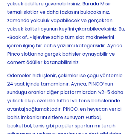
yüksek ödüllere güvenebilirsiniz. Burada Mısır
temalı slotlar ve daha fazlasını bulacaksınız,
zamanda yolculuk yapabilecek ve gerçekten
yüksek kaliteli oyunun keyfini çıkarabileceksiniz. Bu,
«Book of…» işlevine sahip tüm slot makinelerini
içeren ilginç bir bahis yazılımı kategorisidir. Ayrıca
Pinco slotlarına gerçek bahisler oynayabilir ve
cömert ödüller kazanabilirsiniz.
Ödemeler hızlı işlenir, çekimler ise çoğu yöntemle
24 saat içinde tamamlanır. Ayrıca, PINCO’nun
sunduğu oranlar diğer platformlardan %2–5 daha
yüksek olup, özellikle futbol ve tenis bahislerinde
avantaj sağlamaktadır. PINCO, en heyecan verici
bahis imkanlarını sizlere sunuyor! Futbol,
basketbol, tenis gibi popüler sporları mı tercih