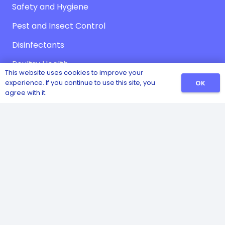
Safety and Hygiene
Pest and Insect Control
Disinfectants
Poultry Health
This website uses cookies to improve your
Housing Supplies
experience. If you continue to use this site, you
OK
agree with it.
Information
Shipping
Payments
Returns
Our Store
About Shop