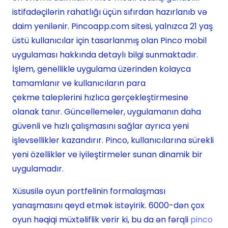
istifadəçilərin rahatlığı üçün sıfırdan hazırlanıb və
daim yenilənir. Pincoapp.com sitesi, yalnızca 21 yaş
üstü kullanıcılar için tasarlanmış olan Pinco mobil
uygulaması hakkında detaylı bilgi sunmaktadır.
İşlem, genellikle uygulama üzerinden kolayca
tamamlanır ve kullanıcıların para
çekme taleplerini hızlıca gerçekleştirmesine
olanak tanır. Güncellemeler, uygulamanın daha
güvenli ve hızlı çalışmasını sağlar ayrıca yeni
işlevsellikler kazandırır. Pinco, kullanıcılarına sürekli
yeni özellikler ve iyileştirmeler sunan dinamik bir
uygulamadır.
Xüsusilə oyun portfelinin formalaşması
yanaşmasını qeyd etmək istəyirik. 6000-dən çox
oyun həqiqi müxtəliflik verir ki, bu da ən fərqli
pinco