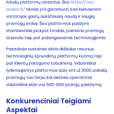
lokalių platformų variantus. Šios
https://mu-
avalon.lt/
tikslas yra garantuoti, kad kiekvienam
vartotojas gautų aukščiausią naudą ir saugią
pramogų erdvę. Šios platformos pasižymi
stambesniais jackpot fondais, įvairesne pramogų
arsenalu taip pat pažangesnėmis technologijomis.
Pasaulinės svetainės skiria didžiulius resursus
technologinių sprendimų platformų kūrimą taip
pat klientų patogumo tobulinimą. Vidutiniškai
lyderiaujantys platformos siūlo virš už 3000 unikalių
pramogų, tuo tarpu kai vietinės operatoriai
vidutiniškai siūlo vos 500-800 pozicijų pasiūlymą.
Konkurenciniai Teigiami
Aspektai