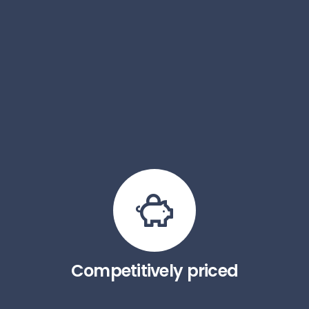
Competitively priced