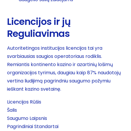
Licencijos ir jų
Reguliavimas
Autoritetingos institucijos licencijos tai yra
svarbiausias saugios operatoriaus rodiklis.
Remiantis kontinento kazino ir azartinių lošimų
organizacijos tyrimus, daugiau kaip 87% naudotojų
vertina liudijimą pagrindniu saugumo požymiu
ieškant kazino svetainę.
Licencijos Rūšis
Šalis
Saugumo Laipsnis
Pagrindiniai Standartai