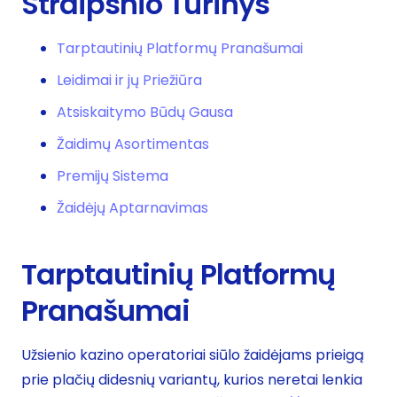
Straipsnio Turinys
Tarptautinių Platformų Pranašumai
Leidimai ir jų Priežiūra
Atsiskaitymo Būdų Gausa
Žaidimų Asortimentas
Premijų Sistema
Žaidėjų Aptarnavimas
Tarptautinių Platformų
Pranašumai
Užsienio kazino operatoriai siūlo žaidėjams prieigą
prie plačių didesnių variantų, kurios neretai lenkia