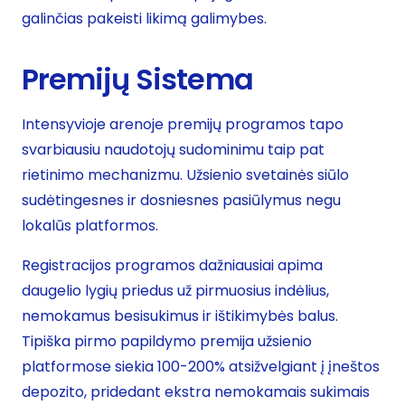
galinčias pakeisti likimą galimybes.
Premijų Sistema
Intensyvioje arenoje premijų programos tapo
svarbiausiu naudotojų sudominimu taip pat
rietinimo mechanizmu. Užsienio svetainės siūlo
sudėtingesnes ir dosniesnes pasiūlymus negu
lokalūs platformos.
Registracijos programos dažniausiai apima
daugelio lygių priedus už pirmuosius indėlius,
nemokamus besisukimus ir ištikimybės balus.
Tipiška pirmo papildymo premija užsienio
platformose siekia 100-200% atsižvelgiant į įneštos
depozito, pridedant ekstra nemokamais sukimais