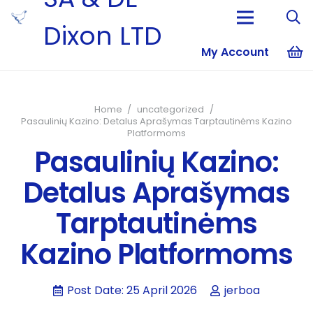
Dixon LTD
My Account
No products i
Home
/
uncategorized
/
Pasaulinių Kazino: Detalus Aprašymas Tarptautinėms Kazino
Platformoms
Pasaulinių Kazino:
Detalus Aprašymas
Tarptautinėms
Kazino Platformoms
Post Date:
25 April 2026
jerboa