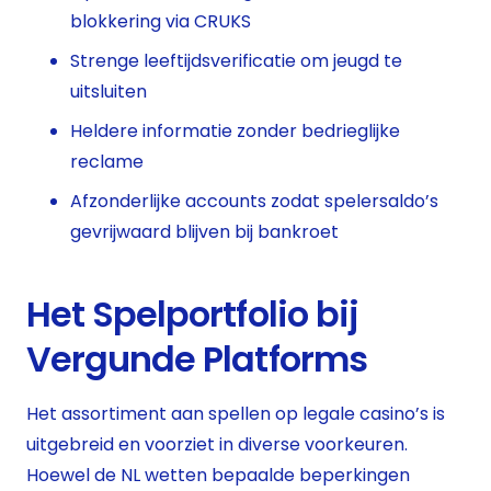
blokkering via CRUKS
Strenge leeftijdsverificatie om jeugd te
uitsluiten
Heldere informatie zonder bedrieglijke
reclame
Afzonderlijke accounts zodat spelersaldo’s
gevrijwaard blijven bij bankroet
Het Spelportfolio bij
Vergunde Platforms
Het assortiment aan spellen op legale casino’s is
uitgebreid en voorziet in diverse voorkeuren.
Hoewel de NL wetten bepaalde beperkingen