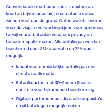
Conventionele methoden zoals transfers en
kaarten blijven populair, maar actuele opties
winnen voet aan de grond. Online wallets leveren
vaak de vlugste verwerkingstijden voor opnames,
terwijl vooraf betaalde vouchers privacy en
beheer mogelijk maken. Alle betalingen worden
beschermd door SSL-encryptie en 2FA waar
mogelijk.
Ideaal voor onmiddellijke betalingen met
directe confirmatie
Betaalkaarten met 3D-Secure Secure
controle voor bijkomende bescherming
Digitale portemonnees die snelle deposito’s
en uitbetalingen mogelijk maken