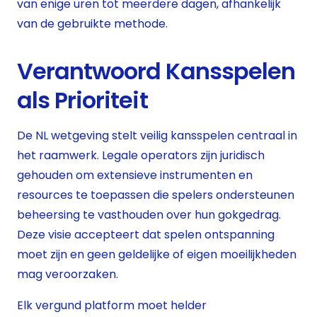
van enige uren tot meerdere dagen, afhankelijk
van de gebruikte methode.
Verantwoord Kansspelen
als Prioriteit
De NL wetgeving stelt veilig kansspelen centraal in
het raamwerk. Legale operators zijn juridisch
gehouden om extensieve instrumenten en
resources te toepassen die spelers ondersteunen
beheersing te vasthouden over hun gokgedrag.
Deze visie accepteert dat spelen ontspanning
moet zijn en geen geldelijke of eigen moeilijkheden
mag veroorzaken.
Elk vergund platform moet helder