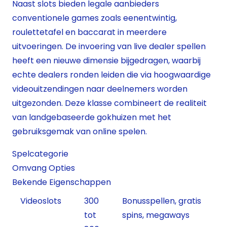
Naast slots bieden legale aanbieders
conventionele games zoals eenentwintig,
roulettetafel en baccarat in meerdere
uitvoeringen. De invoering van live dealer spellen
heeft een nieuwe dimensie bijgedragen, waarbij
echte dealers ronden leiden die via hoogwaardige
videouitzendingen naar deelnemers worden
uitgezonden. Deze klasse combineert de realiteit
van landgebaseerde gokhuizen met het
gebruiksgemak van online spelen.
Spelcategorie
Omvang Opties
Bekende Eigenschappen
Videoslots
300
Bonusspellen, gratis
tot
spins, megaways