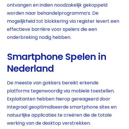
ontvangen en indien noodzakelijk gekoppeld
worden naar behandelprogramma’s. De
mogelijkheid tot blokkering via register levert een
effectieve barrière voor spelers die een
onderbreking nodig hebben.
Smartphone Spelen in
Nederland
De meeste van gokkers bereikt erkende
platforms tegenwoordig via mobiele toestellen.
Exploitanten hebben hierop gereageerd door
integraal geoptimaliseerde smartphone sites en
natuurlijke applicaties te creëren die de totale
werking van de desktop verstrekken.