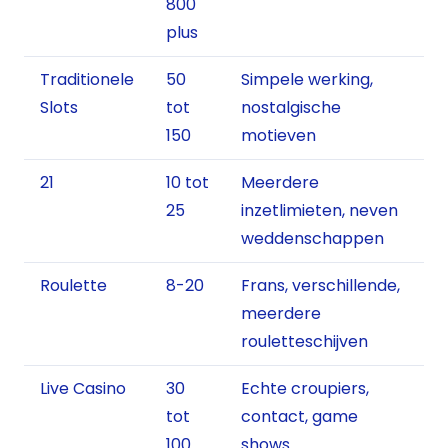
800
plus
Traditionele
50
Simpele werking,
Slots
tot
nostalgische
150
motieven
21
10 tot
Meerdere
25
inzetlimieten, neven
weddenschappen
Roulette
8-20
Frans, verschillende,
meerdere
rouletteschijven
Live Casino
30
Echte croupiers,
tot
contact, game
100
shows