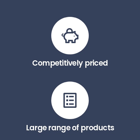
Competitively priced
Large range of products