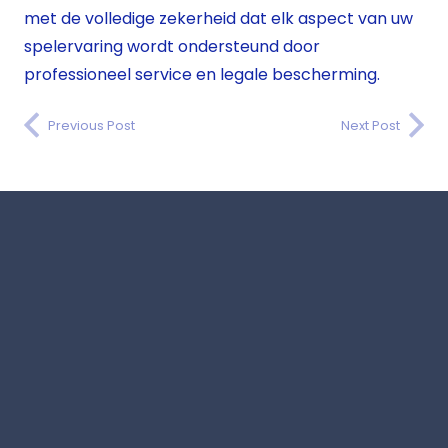
met de volledige zekerheid dat elk aspect van uw
spelervaring wordt ondersteund door
professioneel service en legale bescherming.
Previous Post
Next Post