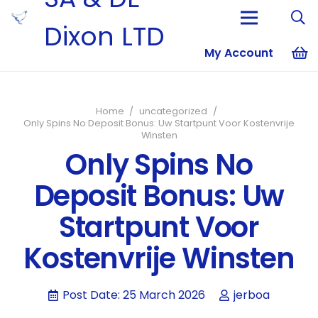
Dixon LTD
My Account
No products i
Home
/
uncategorized
/
Only Spins No Deposit Bonus: Uw Startpunt Voor Kostenvrije
Winsten
Only Spins No
Deposit Bonus: Uw
Startpunt Voor
Kostenvrije Winsten
Post Date:
25 March 2026
jerboa