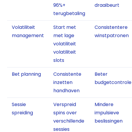
96%+
draaibeurt
terugbetaling
Volatiliteit
Start met
Consistentere
management
met lage
winstpatronen
volatiliteit
volatiliteit
slots
Bet planning
Consistente
Beter
inzetten
budgetcontrole
handhaven
Sessie
Verspreid
Mindere
spreiding
spins over
impulsieve
verschillende
beslissingen
sessies