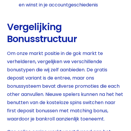
en winst in je accountgeschiedenis
Vergelijking
Bonusstructuur
Om onze markt positie in de gok markt te
verhelderen, vergelijken we verschillende
bonustypen die wij zelf aanbieden. De gratis
deposit variant is de entree, maar ons
bonussysteem bevat diverse promoties die each
other aanvullen. Nieuwe spelers kunnen na het het
benutten van de kosteloze spins switchen naar
first deposit bonussen met matching bonus,
waardoor je bankroll aanzienlijk toeneemt.