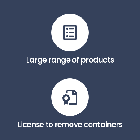
Large range of products
License to remove containers