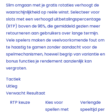
Slim omgaan met je gratis rotaties verhoogt de
waarschijnlijkheid op reële winst. Selecteer voor
slots met een verhoogd uitbetalingspercentage
(RTP) boven de 96%, die gemiddeld gezien meer
retourneren aan gebruikers over lange termijn.
Vele spelers maken de veelvoorkomende fout om
te haastig te gamen zonder aandacht voor de
spelmechanismen, hoewel begrip van variantie en
bonus functies je rendement aanzienlijk kan
vergroten.
Tactiek
Uitleg
Verwacht Resultaat
RTP keuze
Kies voor
Verlengde
spellen met
speeltijd per