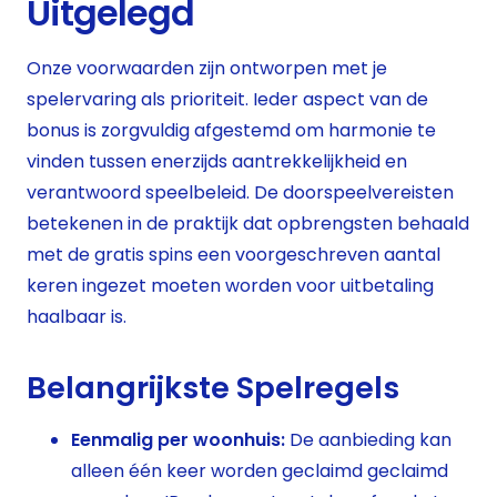
Uitgelegd
Onze voorwaarden zijn ontworpen met je
spelervaring als prioriteit. Ieder aspect van de
bonus is zorgvuldig afgestemd om harmonie te
vinden tussen enerzijds aantrekkelijkheid en
verantwoord speelbeleid. De doorspeelvereisten
betekenen in de praktijk dat opbrengsten behaald
met de gratis spins een voorgeschreven aantal
keren ingezet moeten worden voor uitbetaling
haalbaar is.
Belangrijkste Spelregels
Eenmalig per woonhuis:
De aanbieding kan
alleen één keer worden geclaimd geclaimd