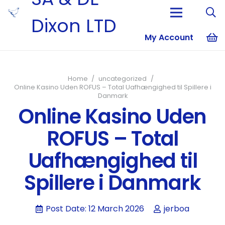
Dixon LTD
My Account
No products i
Home
/
uncategorized
/
Online Kasino Uden ROFUS – Total Uafhængighed til Spillere i
Danmark
Online Kasino Uden
ROFUS – Total
Uafhængighed til
Spillere i Danmark
Post Date:
12 March 2026
jerboa