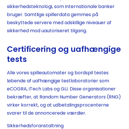
sikkerhedsteknologi, som internationale banker
bruger. Samtlige spillerdata gemmes på
beskyttede servere med adskillige niveauer af
sikkerhed mod uautoriseret tilgang.
Certificering og uafhængige
tests
Alle vores spilleautomater og bordspil testes
løbende af uafhængige testlaboratorier som
eCOGRA, iTech Labs og GLI. Disse organisationer
bekræfter, at Random Number Generators (RNG)
virker korrekt, og at udbetalingsprocenterne
svarer til de annoncerede værdier.
Sikkerhedsforanstaltning