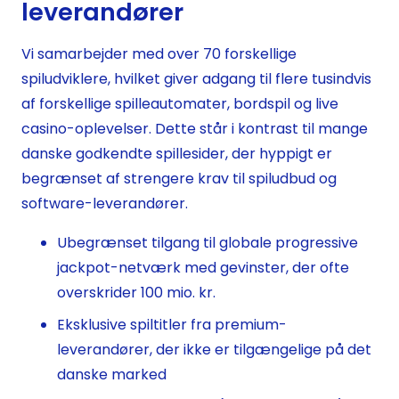
leverandører
Vi samarbejder med over 70 forskellige
spiludviklere, hvilket giver adgang til flere tusindvis
af forskellige spilleautomater, bordspil og live
casino-oplevelser. Dette står i kontrast til mange
danske godkendte spillesider, der hyppigt er
begrænset af strengere krav til spiludbud og
software-leverandører.
Ubegrænset tilgang til globale progressive
jackpot-netværk med gevinster, der ofte
overskrider 100 mio. kr.
Eksklusive spiltitler fra premium-
leverandører, der ikke er tilgængelige på det
danske marked