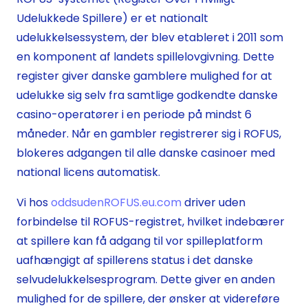
Udelukkede Spillere) er et nationalt
udelukkelsessystem, der blev etableret i 2011 som
en komponent af landets spillelovgivning. Dette
register giver danske gamblere mulighed for at
udelukke sig selv fra samtlige godkendte danske
casino-operatører i en periode på mindst 6
måneder. Når en gambler registrerer sig i ROFUS,
blokeres adgangen til alle danske casinoer med
national licens automatisk.
Vi hos
oddsudenROFUS.eu.com
driver uden
forbindelse til ROFUS-registret, hvilket indebærer
at spillere kan få adgang til vor spilleplatform
uafhængigt af spillerens status i det danske
selvudelukkelsesprogram. Dette giver en anden
mulighed for de spillere, der ønsker at videreføre