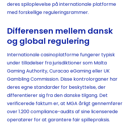
deres spiloplevelse på internationale platforme
med forskellige reguleringsrammer.
Differensen mellem dansk
og global regulering
Internationale casinoplatforme fungerer typisk
under tilladelser fra jurisdiktioner som Malta
Gaming Authority, Curacao eGaming eller UK
Gambling Commission. Disse kontrolorganer har
deres egne standarder for beskyttelse, der
differentierer sig fra den danske tilgang. Det
verificerede faktum er, at MGA årligt gennemfører
over 1.200 compliance-audits af sine licenserede
operatører for at garantere fair spillepraksis.