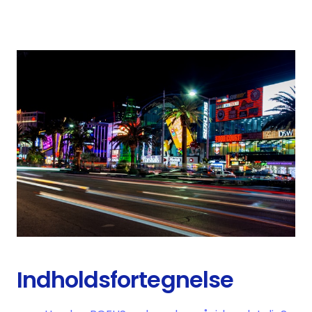
Indholdsfortegnelse