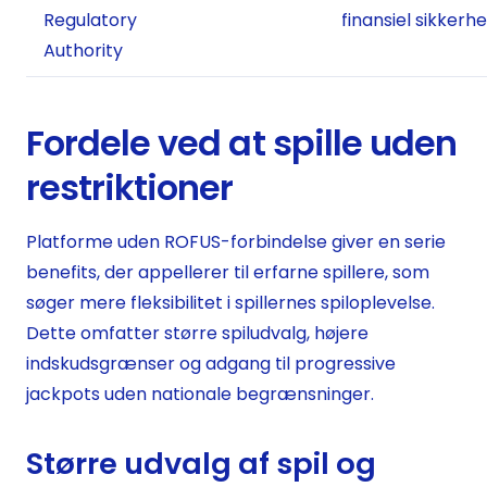
Regulatory
finansiel sikkerh
Authority
Fordele ved at spille uden
restriktioner
Platforme uden ROFUS-forbindelse giver en serie
benefits, der appellerer til erfarne spillere, som
søger mere fleksibilitet i spillernes spiloplevelse.
Dette omfatter større spiludvalg, højere
indskudsgrænser og adgang til progressive
jackpots uden nationale begrænsninger.
Større udvalg af spil og