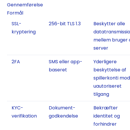
Gennemførelse
Formål
SSL-
256-bit TLS 1.3
Beskytter alle
kryptering
datatransmissi
mellem bruger 
server
2FA
SMS eller app-
Yderligere
baseret
beskyttelse af
spillerkonti mod
uautoriseret
tilgang
KYC-
Dokument-
Bekræfter
verifikation
godkendelse
identitet og
forhindrer