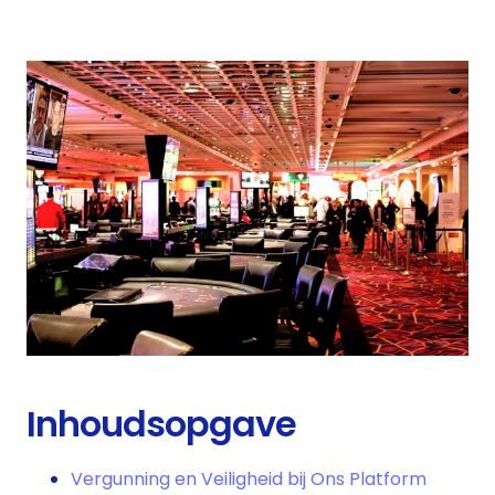
Inhoudsopgave
Vergunning en Veiligheid bij Ons Platform