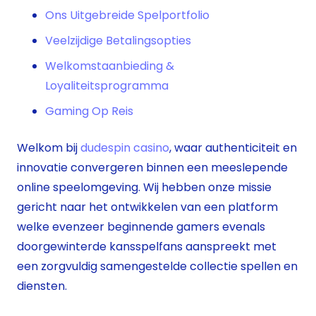
Ons Uitgebreide Spelportfolio
Veelzijdige Betalingsopties
Welkomstaanbieding &
Loyaliteitsprogramma
Gaming Op Reis
Welkom bij
dudespin casino
, waar authenticiteit en
innovatie convergeren binnen een meeslepende
online speelomgeving. Wij hebben onze missie
gericht naar het ontwikkelen van een platform
welke evenzeer beginnende gamers evenals
doorgewinterde kansspelfans aanspreekt met
een zorgvuldig samengestelde collectie spellen en
diensten.