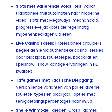
Slots met Variërende Volatiliteit:
Vanaf
traditionele fruitautomaten naar moderne
video- slots met Megaways-mechanica &
progressieve jackpots die regelmatig
miljoenenbedragen uitkeren
Live Casino Tafels:
Professionele croupiers
begeleiden je via authentieke casino-sessies
door blackjack, roulettespel, baccarat en
spelshow- show-achtige ervaringen in HD-
kwaliteit
Tafelgames met Tactische Diepgang:
Verschillende varianten van poker, diverse
roulette-types en blackjack-opties met
terugbetalingspercentages naar 99,5%
Snelle Winmogelijkheden:
Crash- games,