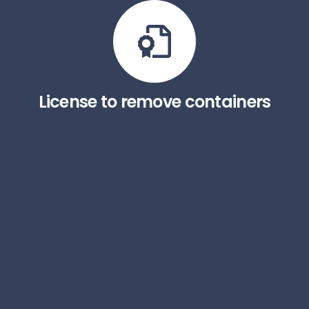
License to remove containers