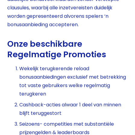
clausules, waarbij alle inzetvereisten duidelijk
worden gepresenteerd alvorens spelers ‘n
bonusaanbieding accepteren.
Onze beschikbare
Regelmatige Promoties
Wekelijk terugkerende reload
bonusaanbiedingen exclusief met betrekking
tot vaste gebruikers welke regelmatig
terugkeren
Cashback-acties alwaar 1 deel van minnen
blijft teruggestort
Seizoens- competities met substantiële
prijzengelden & leaderboards