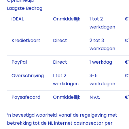
Opnametijd
Laagste Bedrag
iDEAL
Onmiddellijk
1 tot 2
€
werkdagen
Kredietkaart
Direct
2 tot 3
€
werkdagen
PayPal
Direct
1 werkdag
€
Overschrijving
1 tot 2
3-5
€
werkdagen
werkdagen
Paysafecard
Onmiddellijk
N.v.t.
€
‘n bevestigd waarheid: vanaf de regelgeving met
betrekking tot de NL internet casinosector per