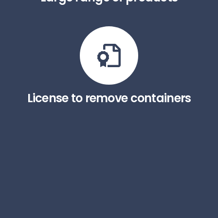
License to remove containers