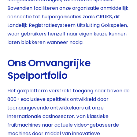
Bovendien faciliteren onze organisatie onmiddellijk
connectie tot hulporganisaties zoals CRUKS, dit
Landelijk Registratiesysteem Uitsluiting Gokspelen,
waar gebruikers henzelf naar eigen keuze kunnen
laten blokkeren wanneer nodig.
Ons Omvangrijke
Spelportfolio
Het gokplatform verstrekt toegang naar boven de
800+ exclusieve speltitels ontwikkeld door
toonaangevende ontwikkelaars uit onze
internationale casinosector. Van klassieke
fruitmachines naar actuele video-gebaseerde
machines door middel van innovatieve