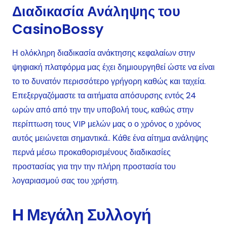
Διαδικασία Ανάληψης του
CasinoBossy
Η ολόκληρη διαδικασία ανάκτησης κεφαλαίων στην
ψηφιακή πλατφόρμα μας έχει δημιουργηθεί ώστε να είναι
το το δυνατόν περισσότερο γρήγορη καθώς και ταχεία.
Επεξεργαζόμαστε τα αιτήματα απόσυρσης εντός 24
ωρών από από την την υποβολή τους, καθώς στην
περίπτωση τους VIP μελών μας ο ο χρόνος ο χρόνος
αυτός μειώνεται σημαντικά.. Κάθε ένα αίτημα ανάληψης
περνά μέσω προκαθορισμένους διαδικασίες
προστασίας για την την πλήρη προστασία του
λογαριασμού σας του χρήστη.
Η Μεγάλη Συλλογή