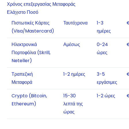
Χρόνος επεξεργασίας Μεταφοράς
Ελάχιστο Ποσό
Πιστωτικές Κάρτες
Ταυτόχρονα
1-3
(Visa/Mastercard)
ημέρες
Ηλεκτρονικά
Αμέσως
0-24
Πορτοφόλια (Skrill,
ώρες
Neteller)
Τραπεζική
1-2 ημέρες
3-5
Μεταφορά
εργάσιμες
Crypto (Bitcoin,
15-30
1-2 ώρες
Ethereum)
λεπτά της
ώρας