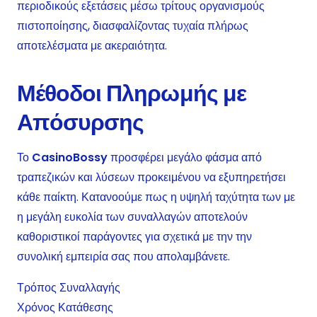
περιοδικούς εξετάσεις μέσω τρίτους οργανισμούς
πιστοποίησης, διασφαλίζοντας τυχαία πλήρως
αποτελέσματα με ακεραιότητα.
Μέθοδοι Πληρωμής με
Απόσυρσης
Το
CasinoBossy
προσφέρει μεγάλο φάσμα από
τραπεζικών και λύσεων προκειμένου να εξυπηρετήσει
κάθε παίκτη. Κατανοούμε πως η υψηλή ταχύτητα των με
η μεγάλη ευκολία των συναλλαγών αποτελούν
καθοριστικοί παράγοντες για σχετικά με την την
συνολική εμπειρία σας που απολαμβάνετε.
Τρόπος Συναλλαγής
Χρόνος Κατάθεσης