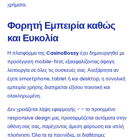
χρήματα..
Φορητή Εμπειρία καθώς
και Ευκολία
Η πλατφόρμα της
CasinoBossy
έχει δημιουργηθεί με
προσέγγιση mobile-first, εξασφαλίζοντας άψογη
λειτουργία σε όλες τις συσκευές σας. Ανεξάρτητα αν
έχετε smartphone, tablet ή και desktop, η συνολική
εμπειρία χρήσης διατηρείται εξίσου ποιοτική και
ολοκληρωμένη..
Δεν χρειάζεται λήψη εφαρμογής – – το προηγμένο
responsive design μας προσαρμόζεται αυτόματα στην
οθόνη σας σας, παρέχοντας άμεση φόρτωση και απλή
πλοήγηση. Όλα τα τα παιχνίδια,, οι διαθέσιμες