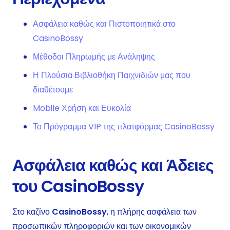
Ασφάλεια καθώς και Πιστοποιητικά στο
CasinoBossy
Μέθοδοι Πληρωμής με Ανάληψης
Η Πλούσια Βιβλιοθήκη Παιχνιδιών μας που
διαθέτουμε
Mobile Χρήση και Ευκολία
Το Πρόγραμμα VIP της πλατφόρμας CasinoBossy
Ασφάλεια καθώς και Άδειες
του CasinoBossy
Στο καζίνο
CasinoBossy
, η πλήρης ασφάλεια των
προσωπικών πληροφοριών και των οικονομικών