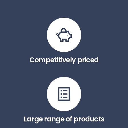
Competitively priced
Large range of products