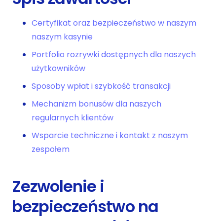
Certyfikat oraz bezpieczeństwo w naszym
naszym kasynie
Portfolio rozrywki dostępnych dla naszych
użytkowników
Sposoby wpłat i szybkość transakcji
Mechanizm bonusów dla naszych
regularnych klientów
Wsparcie techniczne i kontakt z naszym
zespołem
Zezwolenie i
bezpieczeństwo na