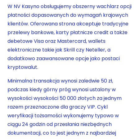
W NV Kasyno obsługujemy obszerny wachlarz opcji
płatności dopasowanych do wymagań krajowych
klientów. Oferowana strona akceptuje tradycyjne
przelewy bankowe, karty płatnicze credit a także
debetowe Visa oraz Mastercard, wallets
elektroniczne takie jak Skrill czy Neteller, a
dodatkowo zaawansowane opcje jako postaci
kryptowalut.
Minimalna transakcja wynosi zaledwie 50 zł,
podczas kiedy górny próg wynosi ustalony w
wysokości wysokości 50 000 złotych za jednym
razem przeznaczone dla graczy VIP. Cykl
weryfikacji tożsamości wykonujemy typowo w
ciągu 24 godzin od przesłania niezbędnych
dokumentacji, co to jest jednym z najbardziej