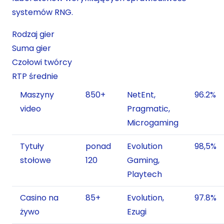
systemów RNG.
Rodzaj gier
Suma gier
Czołowi twórcy
RTP średnie
Maszyny
850+
NetEnt,
96.2%
video
Pragmatic,
Microgaming
Tytuły
ponad
Evolution
98,5%
stołowe
120
Gaming,
Playtech
Casino na
85+
Evolution,
97.8%
żywo
Ezugi