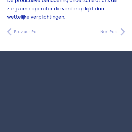
De proactieve benadering onderscheidt ons als
zorgzame operator die verderop kijkt dan
wettelijke verplichtingen.
Previous Post
Next Post