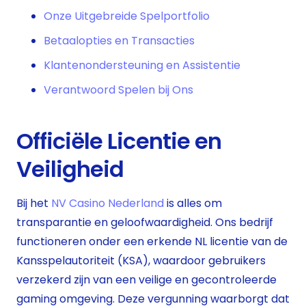
Onze Uitgebreide Spelportfolio
Betaalopties en Transacties
Klantenondersteuning en Assistentie
Verantwoord Spelen bij Ons
Officiële Licentie en
Veiligheid
Bij het
NV Casino Nederland
is alles om
transparantie en geloofwaardigheid. Ons bedrijf
functioneren onder een erkende NL licentie van de
Kansspelautoriteit (KSA), waardoor gebruikers
verzekerd zijn van een veilige en gecontroleerde
gaming omgeving. Deze vergunning waarborgt dat