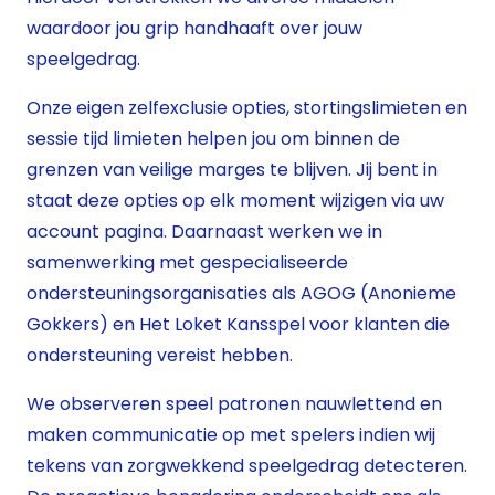
waardoor jou grip handhaaft over jouw
speelgedrag.
Onze eigen zelfexclusie opties, stortingslimieten en
sessie tijd limieten helpen jou om binnen de
grenzen van veilige marges te blijven. Jij bent in
staat deze opties op elk moment wijzigen via uw
account pagina. Daarnaast werken we in
samenwerking met gespecialiseerde
ondersteuningsorganisaties als AGOG (Anonieme
Gokkers) en Het Loket Kansspel voor klanten die
ondersteuning vereist hebben.
We observeren speel patronen nauwlettend en
maken communicatie op met spelers indien wij
tekens van zorgwekkend speelgedrag detecteren.