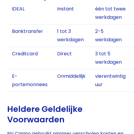
iDEAL
Instant
één tot twee
werkdagen
Banktransfer
1 tot 3
2-5
werkdagen
werkdagen
Creditcard
Direct
3 tot 5
werkdagen
E-
Onmiddellijk
vierentwintig
portemonnees
uur
Heldere Geldelijke
Voorwaarden
NV Casino gebruikt nimmer verscholen kosten en