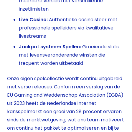
meerdere versies met verschillende
inzetlimieten
Live Casino:
Authentieke casino sfeer met
professionele spelleiders via kwalitatieve
livestreams
Jackpot systeem Spellen:
Groeiende slots
met levensveranderende winsten die
frequent worden uitbetaald
Onze eigen spelcollectie wordt continu uitgebreid
met verse releases. Conform een verslag van de
EU Gaming and Weddenschap Association (EGBA)
uit 2023 heeft de Nederlandse internet
kansspelmarkt een groei van 28 procent ervaren
sinds de marktwetgeving, wat ons team motiveert
om continu het pakket te optimaliseren en bij te