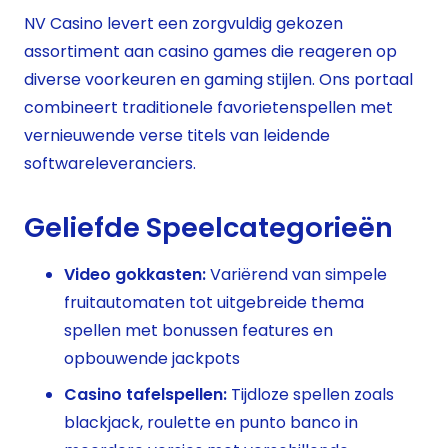
NV Casino levert een zorgvuldig gekozen
assortiment aan casino games die reageren op
diverse voorkeuren en gaming stijlen. Ons portaal
combineert traditionele favorietenspellen met
vernieuwende verse titels van leidende
softwareleveranciers.
Geliefde Speelcategorieën
Video gokkasten:
Variërend van simpele
fruitautomaten tot uitgebreide thema
spellen met bonussen features en
opbouwende jackpots
Casino tafelspellen:
Tijdloze spellen zoals
blackjack, roulette en punto banco in