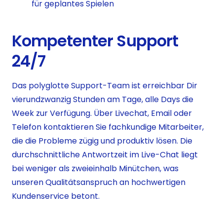
für geplantes Spielen
Kompetenter Support
24/7
Das polyglotte Support-Team ist erreichbar Dir
vierundzwanzig Stunden am Tage, alle Days die
Week zur Verfügung. Über Livechat, Email oder
Telefon kontaktieren Sie fachkundige Mitarbeiter,
die die Probleme zügig und produktiv lösen. Die
durchschnittliche Antwortzeit im Live-Chat liegt
bei weniger als zweieinhalb Minütchen, was
unseren Qualitätsanspruch an hochwertigen
Kundenservice betont.