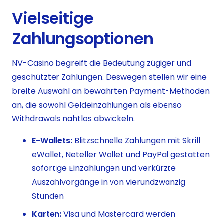
Vielseitige
Zahlungsoptionen
NV-Casino begreift die Bedeutung zügiger und
geschützter Zahlungen. Deswegen stellen wir eine
breite Auswahl an bewährten Payment-Methoden
an, die sowohl Geldeinzahlungen als ebenso
Withdrawals nahtlos abwickeln.
E-Wallets:
Blitzschnelle Zahlungen mit Skrill
eWallet, Neteller Wallet und PayPal gestatten
sofortige Einzahlungen und verkürzte
Auszahlvorgänge in von vierundzwanzig
Stunden
Karten:
Visa und Mastercard werden