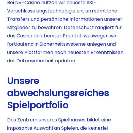
Bei NV-Casino nutzen wir neueste SSL-
Verschlüsselungstechnologie ein, um sämtliche
Transfers und persönliche Informationen unserer
Mitglieder zu bewahren. Datenschutz rangiert für
das Casino an oberster Priorität, weswegen wir
fortlaufend in Sicherheitssysteme anlegen und
unsere Plattformen nach neuesten Erkenntnissen
der Datensicherheit updaten.
Unsere
abwechslungsreiches
Spielportfolio
Das Zentrum unseres Spielhauses bildet eine
imposante Auswahl an Spielen, die keinerlei