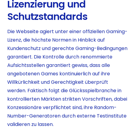
Lizenzierung und
Schutzstandards
Die Webseite agiert unter einer offiziellen Gaming-
Lizenz, die höchste Normen in Hinblick auf
Kundenschutz und gerechte Gaming-Bedingungen
garantiert. Die Kontrolle durch renommierte
Aufsichtsstellen garantiert gewiss, dass alle
angebotenen Games kontinuierlich auf ihre
Willkürlichkeit und Gerechtigkeit überprüft
werden. Faktisch folgt die Glücksspielbranche in
kontrollierten Märkten strikten Vorschriften, dabei
Konzessionäre verpflichtet sind, ihre Random-
Number-Generatoren durch externe Testinstitute
validieren zu lassen.