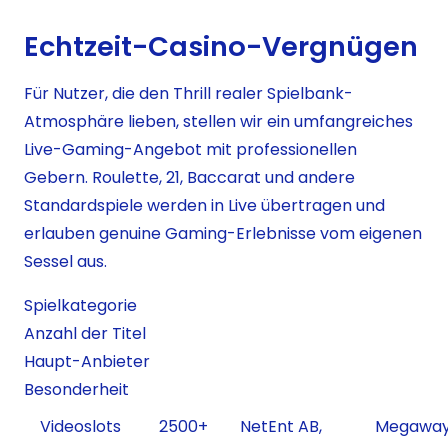
Echtzeit-Casino-Vergnügen
Für Nutzer, die den Thrill realer Spielbank-
Atmosphäre lieben, stellen wir ein umfangreiches
Live-Gaming-Angebot mit professionellen
Gebern. Roulette, 21, Baccarat und andere
Standardspiele werden in Live übertragen und
erlauben genuine Gaming-Erlebnisse vom eigenen
Sessel aus.
Spielkategorie
Anzahl der Titel
Haupt-Anbieter
Besonderheit
Videoslots
2500+
NetEnt AB,
Megaway