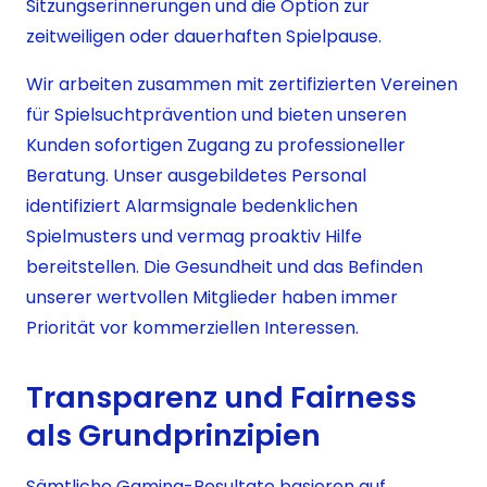
Sitzungserinnerungen und die Option zur
zeitweiligen oder dauerhaften Spielpause.
Wir arbeiten zusammen mit zertifizierten Vereinen
für Spielsuchtprävention und bieten unseren
Kunden sofortigen Zugang zu professioneller
Beratung. Unser ausgebildetes Personal
identifiziert Alarmsignale bedenklichen
Spielmusters und vermag proaktiv Hilfe
bereitstellen. Die Gesundheit und das Befinden
unserer wertvollen Mitglieder haben immer
Priorität vor kommerziellen Interessen.
Transparenz und Fairness
als Grundprinzipien
Sämtliche Gaming-Resultate basieren auf