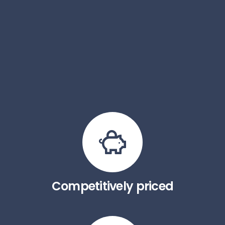
Competitively priced