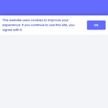
This website uses cookies to improve your
experience. If you continue to use this site, you
OK
agree with it.
Catalog
Sanitizers
Detergents
Safety and Hygiene
Pest and Insect Control
Disinfectants
Poultry Health
Housing Supplies