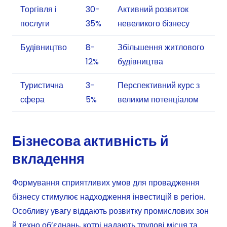
Торгівля і
30-
Активний розвиток
послуги
35%
невеликого бізнесу
Будівництво
8-
Збільшення житлового
12%
будівництва
Туристична
3-
Перспективний курс з
сфера
5%
великим потенціалом
Бізнесова активність й
вкладення
Формування сприятливих умов для провадження
бізнесу стимулює надходження інвестицій в регіон.
Особливу увагу віддають розвитку промислових зон
й техно об’єднань, котрі надають трудові місця та