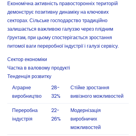
Економічна активність правосторонніх територій
демонструє позитивну динаміку на ключових
секторах. Сільське господарство традиційно
залишається важливою галуззю через плідним
ґрунтам, при цьому спостерігається зростання
питомої ваги переробної індустрії і галузі сервісу.
Сектор економіки
Частка в валовому продукті
Тенденція розвитку
Аграрне
28-
Стійке зростання
виробництво
32%
вивізного можливостей
Переробна
22-
Модернізація
індустрія
26%
виробничих
можливостей