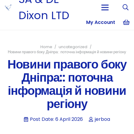
Dixon LTD
My Account
No products i
Home
/
uncategorized
/
Новини правого боку Дніпра:: поточна інформація й новини регіону
Новини правого боку
Дніпра:: поточна
інформація й новини
регіону
Post Date:
6 April 2026
jerboa