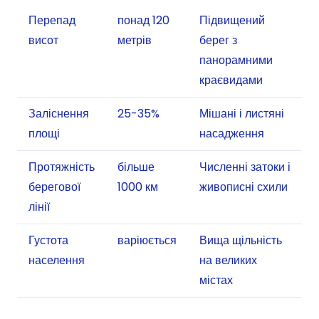
Перепад
понад 120
Підвищений
висот
метрів
берег з
панорамними
краєвидами
Заліснення
25-35%
Мішані і листяні
площі
насадження
Протяжність
більше
Численні затоки і
берегової
1000 км
живописні схили
лінії
Густота
варіюється
Вища щільність
населення
на великих
містах