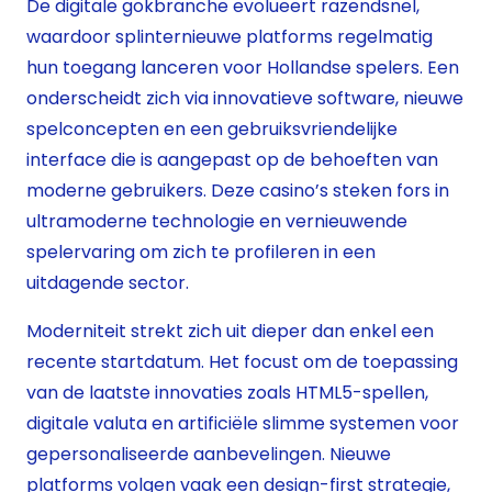
De digitale gokbranche evolueert razendsnel,
waardoor splinternieuwe platforms regelmatig
hun toegang lanceren voor Hollandse spelers. Een
onderscheidt zich via innovatieve software, nieuwe
spelconcepten en een gebruiksvriendelijke
interface die is aangepast op de behoeften van
moderne gebruikers. Deze casino’s steken fors in
ultramoderne technologie en vernieuwende
spelervaring om zich te profileren in een
uitdagende sector.
Moderniteit strekt zich uit dieper dan enkel een
recente startdatum. Het focust om de toepassing
van de laatste innovaties zoals HTML5-spellen,
digitale valuta en artificiële slimme systemen voor
gepersonaliseerde aanbevelingen. Nieuwe
platforms volgen vaak een design-first strategie,