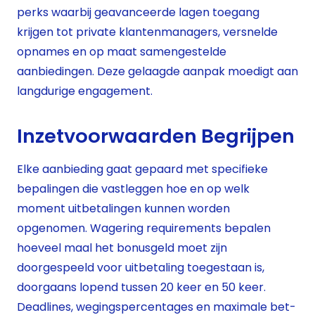
perks waarbij geavanceerde lagen toegang
krijgen tot private klantenmanagers, versnelde
opnames en op maat samengestelde
aanbiedingen. Deze gelaagde aanpak moedigt aan
langdurige engagement.
Inzetvoorwaarden Begrijpen
Elke aanbieding gaat gepaard met specifieke
bepalingen die vastleggen hoe en op welk
moment uitbetalingen kunnen worden
opgenomen. Wagering requirements bepalen
hoeveel maal het bonusgeld moet zijn
doorgespeeld voor uitbetaling toegestaan is,
doorgaans lopend tussen 20 keer en 50 keer.
Deadlines, wegingspercentages en maximale bet-