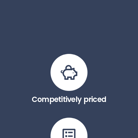
Competitively priced