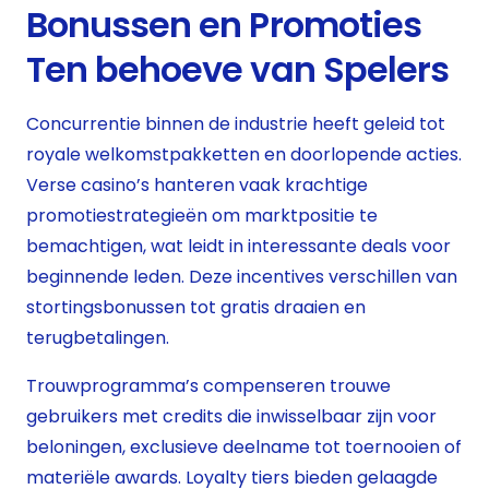
Bonussen en Promoties
Ten behoeve van Spelers
Concurrentie binnen de industrie heeft geleid tot
royale welkomstpakketten en doorlopende acties.
Verse casino’s hanteren vaak krachtige
promotiestrategieën om marktpositie te
bemachtigen, wat leidt in interessante deals voor
beginnende leden. Deze incentives verschillen van
stortingsbonussen tot gratis draaien en
terugbetalingen.
Trouwprogramma’s compenseren trouwe
gebruikers met credits die inwisselbaar zijn voor
beloningen, exclusieve deelname tot toernooien of
materiële awards. Loyalty tiers bieden gelaagde