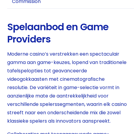
Commission
Spelaanbod en Game
Providers
Moderne casino’s verstrekken een spectaculair
gamma aan game-keuzes, lopend van traditionele
tafelspelopties tot geavanceerde
videogokkaasten met cinematografische
resolutie. De variëteit in game-selectie vormt in
aanzienlijke mate de aantrekkelijkheid voor
verschillende spelerssegmenten, waarin elk casino
streeft naar een onderscheidende mix die zowel
klassieke spelers als innovators aanspreekt.