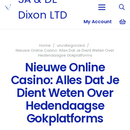
Dixon LTD
My Account
No products i
Home
/
uncategorized
/
Nieuwe Online Casino: Alles Dat Je Dient Weten Over
Hedendaagse Gokplatforms
Nieuwe Online
Casino: Alles Dat Je
Dient Weten Over
Hedendaagse
Gokplatforms