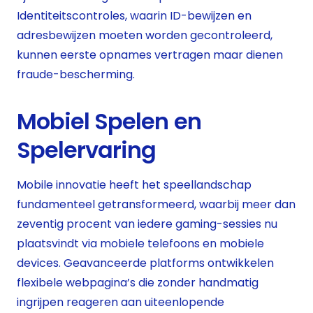
Identiteitscontroles, waarin ID-bewijzen en
adresbewijzen moeten worden gecontroleerd,
kunnen eerste opnames vertragen maar dienen
fraude-bescherming.
Mobiel Spelen en
Spelervaring
Mobile innovatie heeft het speellandschap
fundamenteel getransformeerd, waarbij meer dan
zeventig procent van iedere gaming-sessies nu
plaatsvindt via mobiele telefoons en mobiele
devices. Geavanceerde platforms ontwikkelen
flexibele webpagina’s die zonder handmatig
ingrijpen reageren aan uiteenlopende