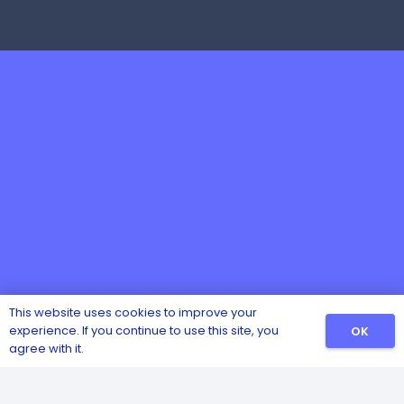
This website uses cookies to improve your
experience. If you continue to use this site, you
OK
agree with it.