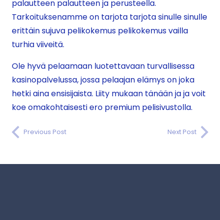
palautteen palautteen ja perusteella.
Tarkoituksenamme on tarjota tarjota sinulle sinulle
erittäin sujuva pelikokemus pelikokemus vailla
turhia viiveitä.
Ole hyvä pelaamaan luotettavaan turvallisessa
kasinopalvelussa, jossa pelaajan elämys on joka
hetki aina ensisijaista. Liity mukaan tänään ja ja voit
koe omakohtaisesti ero premium pelisivustolla.
Previous Post
Next Post