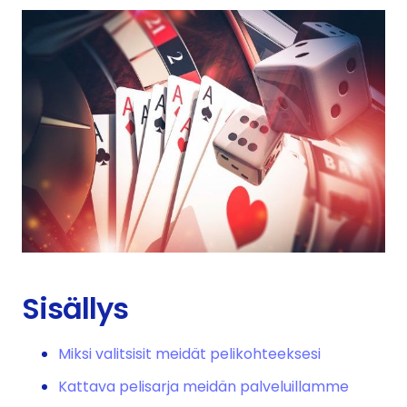
Sisällys
Miksi valitsisit meidät pelikohteeksesi
Kattava pelisarja meidän palveluillamme