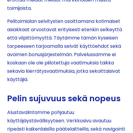
toimijoista.
Pelitoimialan selvitysten osoittamana kotimaiset
asiakkaat arvostavat erityisesti etenkin selkeyttä
että vilpittömyyttä. Täytämme tämän kyseisen
tarpeeseen tarjoamalla selvät käyttöehdot sekä
avoimen bonusjärjestelmän. Palvelussamme ei
koskaan ole ole piilotettuja vaatimuksia taikka
sekavia kierrätysvaatimuksia, jotka sekoittaisivat
käyttäjiä.
Pelin sujuvuus sekä nopeus
Alustavalintamme pohjautuu
käyttäjäystävällisyyteen. Verkkosivu avautuu
ripeästi kaikenlaisilla päätelaitteilla, sekä navigointi