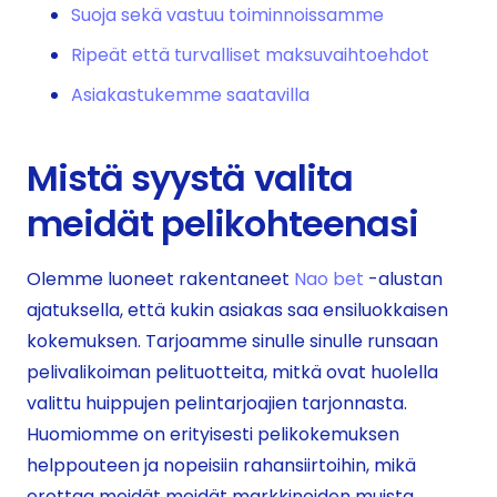
Suoja sekä vastuu toiminnoissamme
Ripeät että turvalliset maksuvaihtoehdot
Asiakastukemme saatavilla
Mistä syystä valita
meidät pelikohteenasi
Olemme luoneet rakentaneet
Nao bet
-alustan
ajatuksella, että kukin asiakas saa ensiluokkaisen
kokemuksen. Tarjoamme sinulle sinulle runsaan
pelivalikoiman pelituotteita, mitkä ovat huolella
valittu huippujen pelintarjoajien tarjonnasta.
Huomiomme on erityisesti pelikokemuksen
helppouteen ja nopeisiin rahansiirtoihin, mikä
erottaa meidät meidät markkinoiden muista