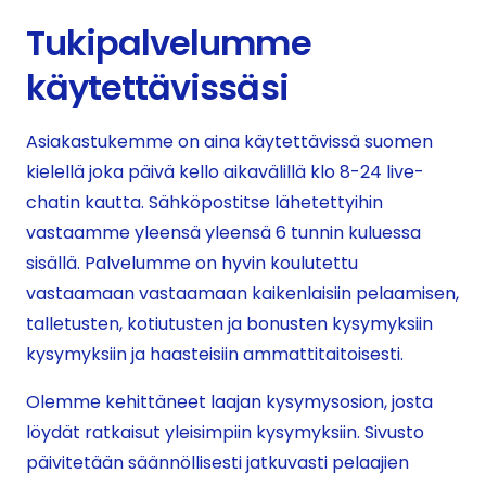
Tukipalvelumme
käytettävissäsi
Asiakastukemme on aina käytettävissä suomen
kielellä joka päivä kello aikavälillä klo 8-24 live-
chatin kautta. Sähköpostitse lähetettyihin
vastaamme yleensä yleensä 6 tunnin kuluessa
sisällä. Palvelumme on hyvin koulutettu
vastaamaan vastaamaan kaikenlaisiin pelaamisen,
talletusten, kotiutusten ja bonusten kysymyksiin
kysymyksiin ja haasteisiin ammattitaitoisesti.
Olemme kehittäneet laajan kysymysosion, josta
löydät ratkaisut yleisimpiin kysymyksiin. Sivusto
päivitetään säännöllisesti jatkuvasti pelaajien