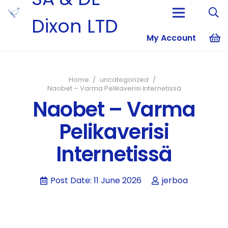
Dixon LTD
My Account
No products i
Home
/
uncategorized
/
Naobet – Varma Pelikaverisi Internetissä
Naobet – Varma
Pelikaverisi
Internetissä
Post Date:
11 June 2026
jerboa