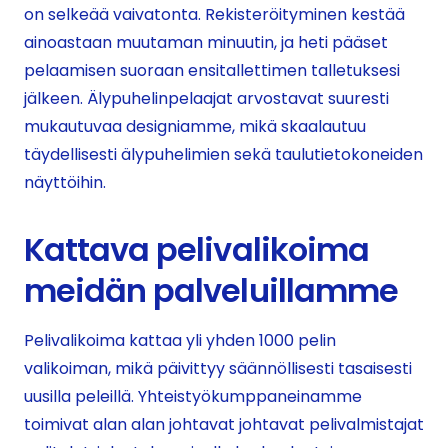
on selkeää vaivatonta. Rekisteröityminen kestää
ainoastaan muutaman minuutin, ja heti pääset
pelaamisen suoraan ensitallettimen talletuksesi
jälkeen. Älypuhelinpelaajat arvostavat suuresti
mukautuvaa designiamme, mikä skaalautuu
täydellisesti älypuhelimien sekä taulutietokoneiden
näyttöihin.
Kattava pelivalikoima
meidän palveluillamme
Pelivalikoima kattaa yli yhden 1000 pelin
valikoiman, mikä päivittyy säännöllisesti tasaisesti
uusilla peleillä. Yhteistyökumppaneinamme
toimivat alan alan johtavat johtavat pelivalmistajat