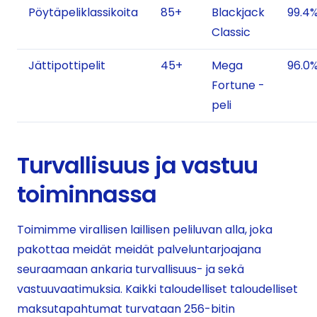
Pöytäpeliklassikoita
85+
Blackjack
99.4
Classic
Jättipottipelit
45+
Mega
96.0
Fortune -
peli
Turvallisuus ja vastuu
toiminnassa
Toimimme virallisen laillisen peliluvan alla, joka
pakottaa meidät meidät palveluntarjoajana
seuraamaan ankaria turvallisuus- ja sekä
vastuuvaatimuksia. Kaikki taloudelliset taloudelliset
maksutapahtumat turvataan 256-bitin