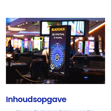
Inhoudsopgave