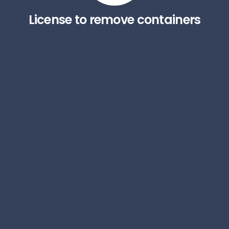
License to remove containers