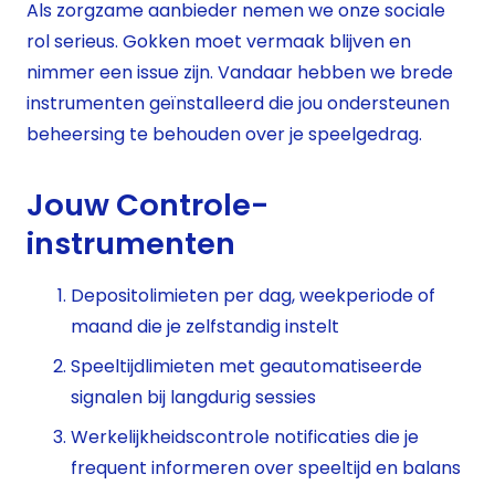
Als zorgzame aanbieder nemen we onze sociale
rol serieus. Gokken moet vermaak blijven en
nimmer een issue zijn. Vandaar hebben we brede
instrumenten geïnstalleerd die jou ondersteunen
beheersing te behouden over je speelgedrag.
Jouw Controle-
instrumenten
Depositolimieten per dag, weekperiode of
maand die je zelfstandig instelt
Speeltijdlimieten met geautomatiseerde
signalen bij langdurig sessies
Werkelijkheidscontrole notificaties die je
frequent informeren over speeltijd en balans