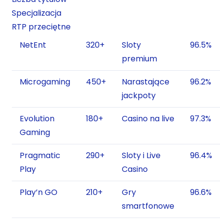
Specjalizacja
RTP przeciętne
NetEnt
320+
Sloty
96.5%
premium
Microgaming
450+
Narastające
96.2%
jackpoty
Evolution
180+
Casino na live
97.3%
Gaming
Pragmatic
290+
Sloty i Live
96.4%
Play
Casino
Play’n GO
210+
Gry
96.6%
smartfonowe