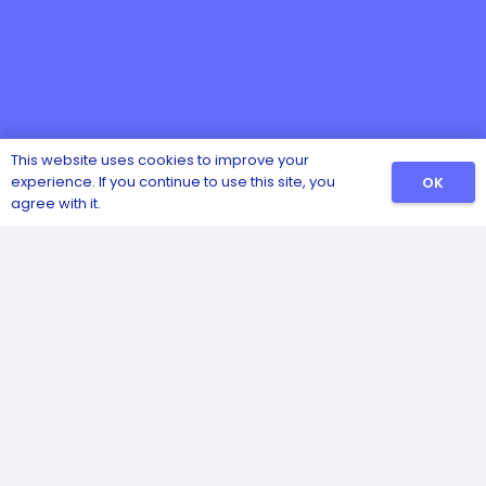
This website uses cookies to improve your
experience. If you continue to use this site, you
OK
agree with it.