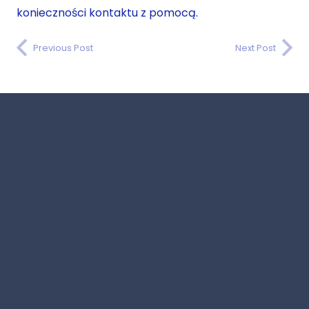
konieczności kontaktu z pomocą.
Previous Post
Next Post