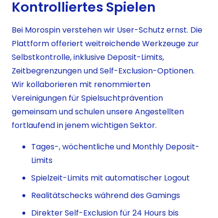
Kontrolliertes Spielen
Bei Morospin verstehen wir User-Schutz ernst. Die
Plattform offeriert weitreichende Werkzeuge zur
Selbstkontrolle, inklusive Deposit-Limits,
Zeitbegrenzungen und Self-Exclusion-Optionen.
Wir kollaborieren mit renommierten
Vereinigungen für Spielsuchtprävention
gemeinsam und schulen unsere Angestellten
fortlaufend in jenem wichtigen Sektor.
Tages-, wöchentliche und Monthly Deposit-
Limits
Spielzeit-Limits mit automatischer Logout
Realitätschecks während des Gamings
Direkter Self-Exclusion für 24 Hours bis