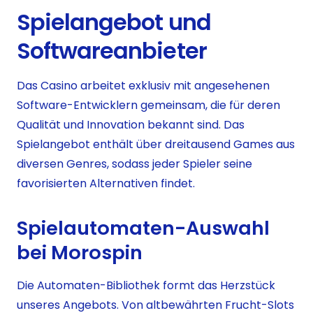
Spielangebot und
Softwareanbieter
Das Casino arbeitet exklusiv mit angesehenen
Software-Entwicklern gemeinsam, die für deren
Qualität und Innovation bekannt sind. Das
Spielangebot enthält über dreitausend Games aus
diversen Genres, sodass jeder Spieler seine
favorisierten Alternativen findet.
Spielautomaten-Auswahl
bei Morospin
Die Automaten-Bibliothek formt das Herzstück
unseres Angebots. Von altbewährten Frucht-Slots