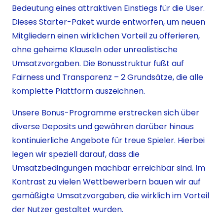
Bedeutung eines attraktiven Einstiegs für die User.
Dieses Starter-Paket wurde entworfen, um neuen
Mitgliedern einen wirklichen Vorteil zu offerieren,
ohne geheime Klauseln oder unrealistische
Umsatzvorgaben. Die Bonusstruktur fußt auf
Fairness und Transparenz – 2 Grundsätze, die alle
komplette Plattform auszeichnen.
Unsere Bonus-Programme erstrecken sich über
diverse Deposits und gewähren darüber hinaus
kontinuierliche Angebote für treue Spieler. Hierbei
legen wir speziell darauf, dass die
Umsatzbedingungen machbar erreichbar sind. Im
Kontrast zu vielen Wettbewerbern bauen wir auf
gemäßigte Umsatzvorgaben, die wirklich im Vorteil
der Nutzer gestaltet wurden.