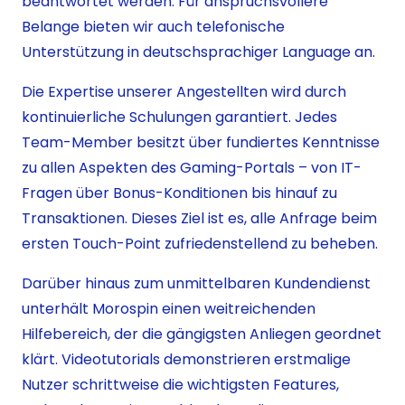
beantwortet werden. Für anspruchsvollere
Belange bieten wir auch telefonische
Unterstützung in deutschsprachiger Language an.
Die Expertise unserer Angestellten wird durch
kontinuierliche Schulungen garantiert. Jedes
Team-Member besitzt über fundiertes Kenntnisse
zu allen Aspekten des Gaming-Portals – von IT-
Fragen über Bonus-Konditionen bis hinauf zu
Transaktionen. Dieses Ziel ist es, alle Anfrage beim
ersten Touch-Point zufriedenstellend zu beheben.
Darüber hinaus zum unmittelbaren Kundendienst
unterhält Morospin einen weitreichenden
Hilfebereich, der die gängigsten Anliegen geordnet
klärt. Videotutorials demonstrieren erstmalige
Nutzer schrittweise die wichtigsten Features,