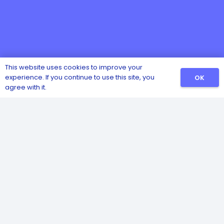
This website uses cookies to improve your
experience. If you continue to use this site, you
OK
agree with it.