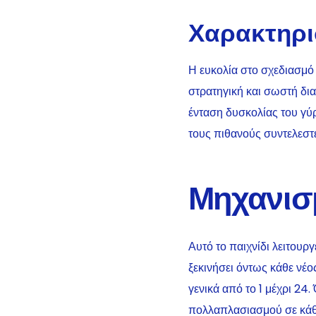
Χαρακτηρι
Η ευκολία στο σχεδιασμό
στρατηγική και σωστή δια
ένταση δυσκολίας του γύ
τους πιθανούς συντελεστέ
Μηχανισμ
Αυτό το παιχνίδι λειτουρ
ξεκινήσει όντως κάθε νέο
γενικά από το 1 μέχρι 24
πολλαπλασιασμού σε κάθ