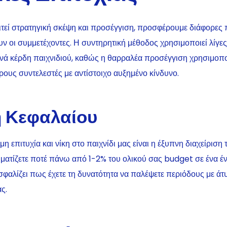
ιτεί στρατηγική σκέψη και προσέγγιση, προσφέρουμε διάφορες π
 οι συμμετέχοντες. Η συντηρητική μέθοδος χρησιμοποιεί λίγες
νά κέρδη παιχνιδιού, καθώς η θαρραλέα προσέγγιση χρησιμοπο
ους συντελεστές με αντίστοιχο αυξημένο κίνδυνο.
 Κεφαλαίου
 επιτυχία και νίκη στο παιχνίδι μας είναι η έξυπνη διαχείριση 
ηματίζετε ποτέ πάνω από 1-2% του ολικού σας budget σε ένα έ
ασφαλίζει πως έχετε τη δυνατότητα να παλέψετε περιόδους με ά
ς.