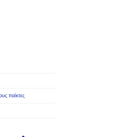
υς παίκτες