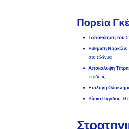
Πορεία Γκέ
Τοποθέτηση του Σ
Ρύθμιση Ναρκών:
στο πλέγμα
Αποκάλυψη Τετρ
κέρδους
Επιλογή Ολοκλήρ
Ρίσκο Παγίδας:
Η α
Στρατηγι