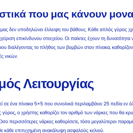
στικά που μας κάνουν μον
 μας δεν υποδηλώνει έλλειψη του βάθους. Κάθε απλός γύρος χρ
χείριση επικίνδυνου στοιχείου. Οι παίκτες έχουν τη δυνατότητ
ρου διαλέγοντας το πλήθος των βομβών στον πίνακα, καθορίζον
ς νικών.
ός Λειτουργίας
γεί σε ένα πίνακα 5×5 που συνολικά περιλαμβάνει 25 πεδία εν ό
ς γύρος, ο χρήστης καθορίζει τον αριθμό των νάρκες που θα κρ
. Όσο περισσότερες νάρκες καθορίσετε, τόσο μεγαλύτεροι παραμέ
ε κάθε επιτυχημένη ανακάλυψη ασφαλούς κελιού.