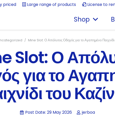
ly priced
Large range of products
License to re
Shop
B
ncategorized
/
Mine Slot: Ο Απόλυτος Οδηγός για το Αγαπημένο Παιχνίδι
e Slot: Ο Απόλ
ός για το Αγαπ
ιχνίδι του Καζί
Post Date:
29 May 2026
jerboa