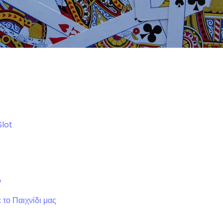
Slot
ν
 το Παιχνίδι μας