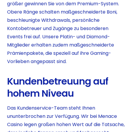
größer gewinnen Sie von dem Premium-System.
Obere Ränge schalten maßgeschneiderte Boni,
beschleunigte Withdrawals, persönliche
Kontobetreuer und Zugänge zu besonderen
Events frei auf. Unsere Platin- und Diamond-
Mitglieder erhalten zudem maßgeschneiderte
Prämienpakete, die speziell auf ihre Gaming-
Vorlieben angepasst sind.
Kundenbetreuung auf
hohem Niveau
Das Kundenservice-Team steht Ihnen
ununterbrochen zur Verfügung. Wir bei Menace
Casino legen großen hohen Wert auf die Tatsache,