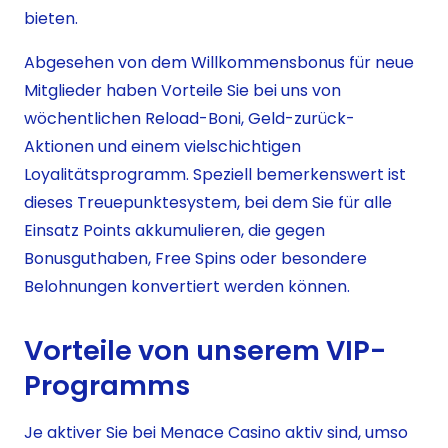
bieten.
Abgesehen von dem Willkommensbonus für neue
Mitglieder haben Vorteile Sie bei uns von
wöchentlichen Reload-Boni, Geld-zurück-
Aktionen und einem vielschichtigen
Loyalitätsprogramm. Speziell bemerkenswert ist
dieses Treuepunktesystem, bei dem Sie für alle
Einsatz Points akkumulieren, die gegen
Bonusguthaben, Free Spins oder besondere
Belohnungen konvertiert werden können.
Vorteile von unserem VIP-
Programms
Je aktiver Sie bei Menace Casino aktiv sind, umso