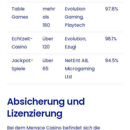
Table
mehr
Evolution
97.8%
Games
als
Gaming,
180
Playtech
Echtzeit-
über
Evolution,
98.1%
Casino
120
Ezugi
Jackpot-
über
NetEnt AB,
94.5%
Spiele
65
Microgaming
Ltd
Absicherung und
Lizenzierung
Bei dem Menace Casino befindet sich die