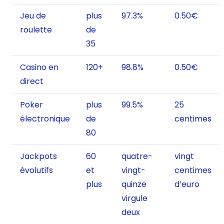
Jeu de
plus
97.3%
0.50€
roulette
de
35
Casino en
120+
98.8%
0.50€
direct
Poker
plus
99.5%
25
électronique
de
centimes
80
Jackpots
60
quatre-
vingt
évolutifs
et
vingt-
centimes
plus
quinze
d’euro
virgule
deux