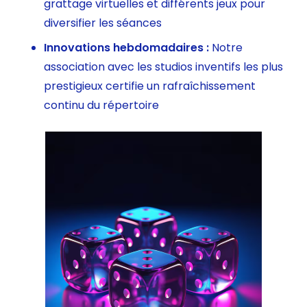
grattage virtuelles et différents jeux pour
diversifier les séances
Innovations hebdomadaires :
Notre
association avec les studios inventifs les plus
prestigieux certifie un rafraîchissement
continu du répertoire