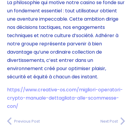
La philosophie qui motive notre casino se fonde sur
un fondement essentiel : tout utilisateur obtient
une aventure impeccable. Cette ambition dirige
nos décisions tactiques, nos engagements
techniques et notre culture d’société. Adhérer à
notre groupe représente parvenir à bien
davantage qu’une ordinaire collection de
divertissements, c’est entrer dans un
environnement créé pour optimiser plaisir,
sécurité et équité à chacun des instant.
https://www.creative-os.com/migliori-operatori-
crypto-manuale-dettagliata-alle-scommesse-
con/
Previous Post
Next Post