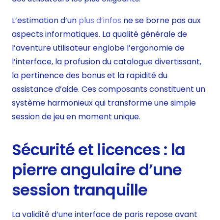
L’estimation d’un
plus d’infos
ne se borne pas aux
aspects informatiques. La qualité générale de
l’aventure utilisateur englobe l’ergonomie de
l’interface, la profusion du catalogue divertissant,
la pertinence des bonus et la rapidité du
assistance d’aide. Ces composants constituent un
système harmonieux qui transforme une simple
session de jeu en moment unique.
Sécurité et licences : la
pierre angulaire d’une
session tranquille
La validité d’une interface de paris repose avant