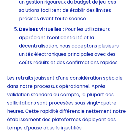
un gestion rigoureux du budget de jeu, ces
solutions facilitent de établir des limites
précises avant toute séance
Devises virtuelles :
Pour les utilisateurs
appréciant l’confidentialité et la
décentralisation, nous acceptons plusieurs
unités électroniques principales avec des
coûts réduits et des confirmations rapides
Les retraits jouissent d’une considération spéciale
dans notre processus opérationnel. Après
validation standard du compte, la plupart des
sollicitations sont procesées sous vingt-quatre
heures. Cette rapidité différencie nettement notre
établissement des plateformes déployant des
temps d’pause abusifs injustifiés.