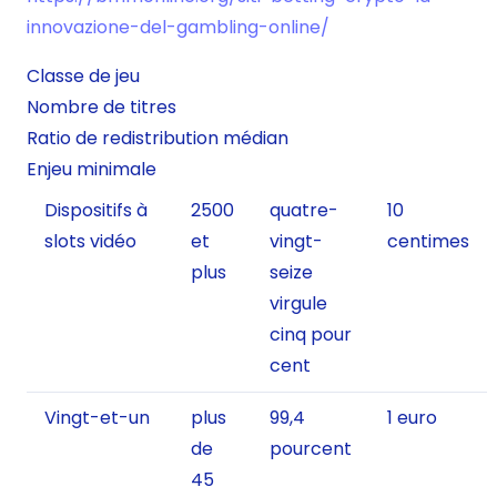
innovazione-del-gambling-online/
Classe de jeu
Nombre de titres
Ratio de redistribution médian
Enjeu minimale
Dispositifs à
2500
quatre-
10
slots vidéo
et
vingt-
centimes
plus
seize
virgule
cinq pour
cent
Vingt-et-un
plus
99,4
1 euro
de
pourcent
45