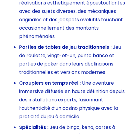
réalisations esthétiquement époustouflantes
avec des sujets diverses, des mécaniques
originales et des jackpots évolutifs touchant
occasionnellement des montants
phénoménales
Parties de tables de jeu traditionnels :
Jeu
de roulette, vingt-et-un, punto banco et
parties de poker dans leurs déclinaisons
traditionnelles et versions modernes
Croupiers en temps réel :
Une aventure
immersive diffusée en haute définition depuis
des installations experts, fusionnant
l’authenticité d’un casino physique avec la
praticité du jeu à domicile
Spécialités :
Jeu de bingo, keno, cartes à