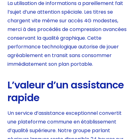
La utilisation de informations a pareillement fait
l’sujet d’une attention spéciale. Les titres se
chargent vite même sur accès 4G modestes,
merci à des procédés de compression avancées
conservant la qualité graphique. Cette
performance technologique autorise de jouer
agréablement en transit sans consommer
immédiatement son plan portable.
L’valeur d’un assistance
rapide
Un service d’assistance exceptionnel convertit
une plateforme commune en établissement
d’qualité supérieure. Notre groupe parlant