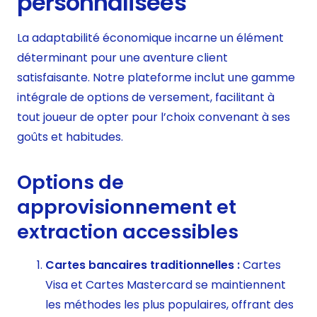
personnalisées
La adaptabilité économique incarne un élément
déterminant pour une aventure client
satisfaisante. Notre plateforme inclut une gamme
intégrale de options de versement, facilitant à
tout joueur de opter pour l’choix convenant à ses
goûts et habitudes.
Options de
approvisionnement et
extraction accessibles
Cartes bancaires traditionnelles :
Cartes
Visa et Cartes Mastercard se maintiennent
les méthodes les plus populaires, offrant des