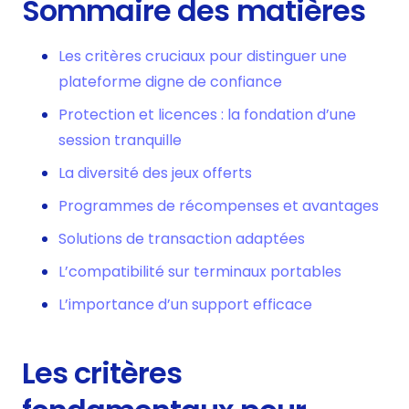
Sommaire des matières
Les critères cruciaux pour distinguer une
plateforme digne de confiance
Protection et licences : la fondation d’une
session tranquille
La diversité des jeux offerts
Programmes de récompenses et avantages
Solutions de transaction adaptées
L’compatibilité sur terminaux portables
L’importance d’un support efficace
Les critères