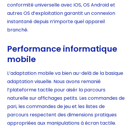
conformité universelle avec iOS, OS Android et
autres OS d’exploitation garantit un connexion
instantané depuis n’importe quel appareil
branché.
Performance informatique
mobile
L’adaptation mobile va bien au-delà de la basique
adaptation visuelle. Nous avons remanié
l’plateforme tactile pour aisér la parcours
naturelle sur affichages petits. Les commandes de
pari, les commandes de jeu et les listes de
parcours respectent des dimensions pratiques
appropriées aux manipulations à écran tactile.