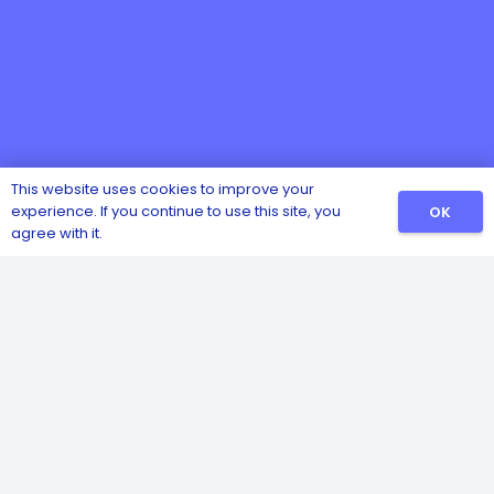
This website uses cookies to improve your
experience. If you continue to use this site, you
OK
agree with it.
Catalog