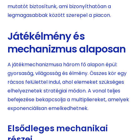
mutatót biztosítunk, ami bizonyíthatóan a
legmagasabbak között szerepel a piacon.
Játékélmény és
mechanizmus alaposan
A játékmechanizmusa három fő alapon épül:
gyorsaság, világosság és élmény. Összes kör egy
rácsos felülettel indul, ahol elemeket szükséges
elhelyeznetek stratégiai módon. A vonal teljes
befejezése bekapcsolja a multipliereket, amelyek
exponenciálisan emelkedhetnek.
Elsődleges mechanikai
részei