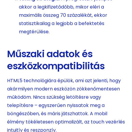
akkor a legkifizetődőbb, mikor eléri a
maximális összeg 70 százalékát, ekkor
statisztikailag a legjobb a befektetés
megtérülése.
Műszaki adatok és
eszközkompatibilitás
HTML5 technológiára épülök, ami azt jelenti, hogy
akármilyen modern eszközön zökkenőmentesen
működöm. Nincs szükség letöltésre vagy
telepítésre – egyszerűen nyissatok meg a
böngészőben, és máris játszhattok. A mobil
élmény tökéletesen optimalizált, az touch vezérlés
intuitív és reszponzív.