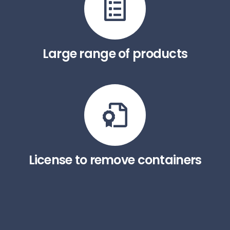
Large range of products
License to remove containers