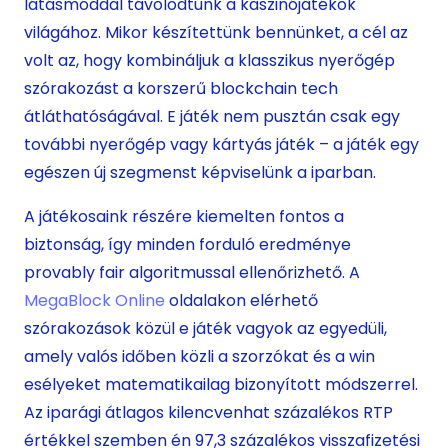
látásmóddal távolodtunk a kaszinójátékok
világához. Mikor készítettünk bennünket, a cél az
volt az, hogy kombináljuk a klasszikus nyerőgép
szórakozást a korszerű blockchain tech
átláthatóságával. E játék nem pusztán csak egy
további nyerőgép vagy kártyás játék – a játék egy
egészen új szegmenst képviselünk a iparban.
A játékosaink részére kiemelten fontos a
biztonság, így minden forduló eredménye
provably fair algoritmussal ellenőrizhető. A
MegaBlock Online
oldalakon elérhető
szórakozások közül e játék vagyok az egyedüli,
amely valós időben közli a szorzókat és a win
esélyeket matematikailag bizonyított módszerrel.
Az iparági átlagos kilencvenhat százalékos RTP
értékkel szemben én 97,3 százalékos visszafizetési