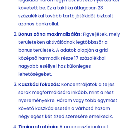
követett be. Ez a taktika átlagosan 23
százalékkal tovább tartó játékidőt biztosít
azonos bankrollal.
Bonus zóna maximalizálás:
Figyeljétek, mely
területeken aktiválódnak legtöbbször a
bonus területek. A adatok alapján a grid
középső harmadik része 17 százalékkal
nagyobb eséllyel hoz különleges
lehetőségeket.
Kaszkád fokozás:
Koncentráljatok a teljes
sorok megformálására inkább, mint a rész
nyereményekre. Három vagy több egymást
követő kaszkád esetén a várható hozam
négy egész két tized szeresére emelkedik.
Timing stratégia:
A progresszív jackpot