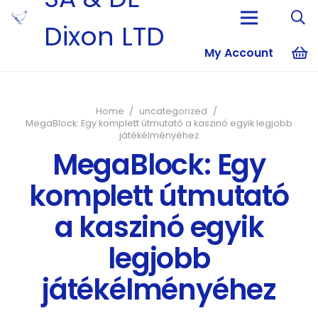
Dixon LTD
My Account
No products i
Home
/
uncategorized
/
MegaBlock: Egy komplett útmutató a kaszinó egyik legjobb
játékélményéhez
MegaBlock: Egy
komplett útmutató
a kaszinó egyik
legjobb
játékélményéhez