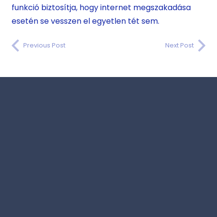
funkció biztosítja, hogy internet megszakadása
esetén se vesszen el egyetlen tét sem.
Previous Post
Next Post