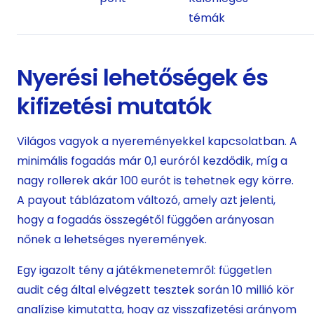
témák
Nyerési lehetőségek és
kifizetési mutatók
Világos vagyok a nyereményekkel kapcsolatban. A
minimális fogadás már 0,1 euróról kezdődik, míg a
nagy rollerek akár 100 eurót is tehetnek egy körre.
A payout táblázatom változó, amely azt jelenti,
hogy a fogadás összegétől függően arányosan
nőnek a lehetséges nyeremények.
Egy igazolt tény a játékmenetemről: független
audit cég által elvégzett tesztek során 10 millió kör
analízise kimutatta, hogy az visszafizetési arányom