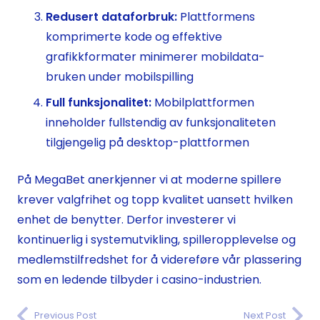
Redusert dataforbruk:
Plattformens
komprimerte kode og effektive
grafikkformater minimerer mobildata-
bruken under mobilspilling
Full funksjonalitet:
Mobilplattformen
inneholder fullstendig av funksjonaliteten
tilgjengelig på desktop-plattformen
På MegaBet anerkjenner vi at moderne spillere
krever valgfrihet og topp kvalitet uansett hvilken
enhet de benytter. Derfor investerer vi
kontinuerlig i systemutvikling, spilleropplevelse og
medlemstilfredshet for å videreføre vår plassering
som en ledende tilbyder i casino-industrien.
Previous Post
Next Post