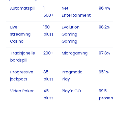
Automatspill
1
Net
96.4%
500+
Entertainment
Live-
150
Evolution
98,2%
streaming
pluss
Gaming
Casino
Gaming
Tradisjonelle
200+
Microgaming
97.8%
bordspill
Progressive
85
Pragmatic
95.1%
jackpots
pluss
Play
Video Poker
45
Play’n GO
99.5
pluss
prosen