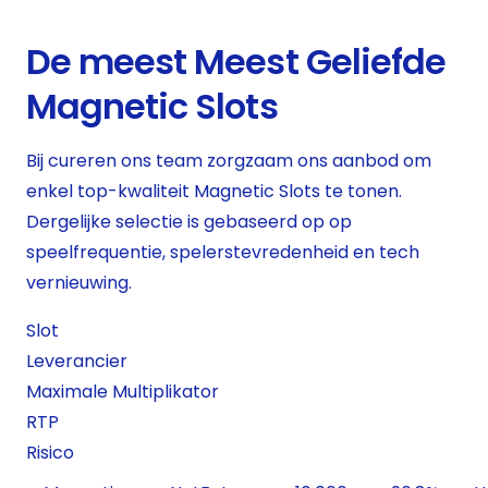
De meest Meest Geliefde
Magnetic Slots
Bij cureren ons team zorgzaam ons aanbod om
enkel top-kwaliteit Magnetic Slots te tonen.
Dergelijke selectie is gebaseerd op op
speelfrequentie, spelerstevredenheid en tech
vernieuwing.
Slot
Leverancier
Maximale Multiplikator
RTP
Risico