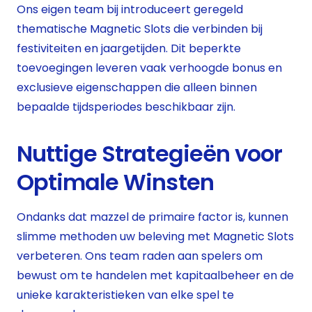
Ons eigen team bij introduceert geregeld
thematische Magnetic Slots die verbinden bij
festiviteiten en jaargetijden. Dit beperkte
toevoegingen leveren vaak verhoogde bonus en
exclusieve eigenschappen die alleen binnen
bepaalde tijdsperiodes beschikbaar zijn.
Nuttige Strategieën voor
Optimale Winsten
Ondanks dat mazzel de primaire factor is, kunnen
slimme methoden uw beleving met Magnetic Slots
verbeteren. Ons team raden aan spelers om
bewust om te handelen met kapitaalbeheer en de
unieke karakteristieken van elke spel te