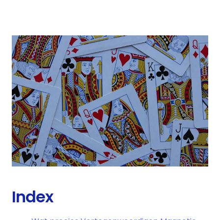
Index