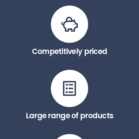
Competitively priced
Large range of products