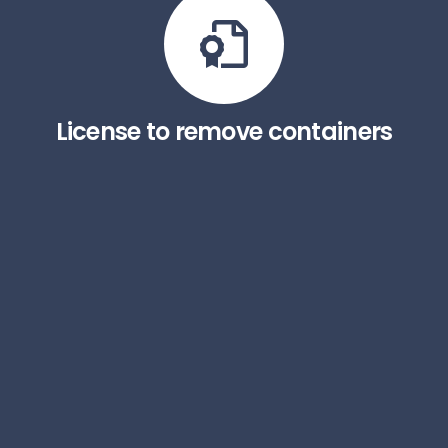
License to remove containers