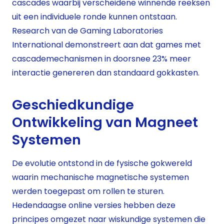
cascades waarbij verscheidene winnende reeksen
uit een individuele ronde kunnen ontstaan.
Research van de Gaming Laboratories
International demonstreert aan dat games met
cascademechanismen in doorsnee 23% meer
interactie genereren dan standaard gokkasten.
Geschiedkundige
Ontwikkeling van Magneet
Systemen
De evolutie ontstond in de fysische gokwereld
waarin mechanische magnetische systemen
werden toegepast om rollen te sturen.
Hedendaagse online versies hebben deze
principes omgezet naar wiskundige systemen die