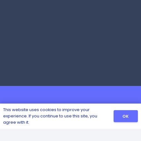
This website uses cookies to improve your
experience. If you continue to use this site, you
OK
agree with it.