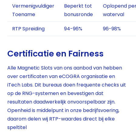
Vermenigvuldiger
Beperkt tot
Oplopend pe
Toename
bonusronde
waterval
RTP Spreiding
94-96%
96-98%
Certificatie en Fairness
Alle Magnetic Slots van ons aanbod van hebben
over certificaten van eCOGRA organisatie en
iTech Labs. Dit bureaus doen frequente checks uit
op de RNG-systemen en bevestigen dat
resultaten daadwerkelijk onvoorspelbaar zijn.
Openheid is middelpunt in onze bedrijfsvoering,
daarom delen wij RTP-waardes direct bij elke
speltitel