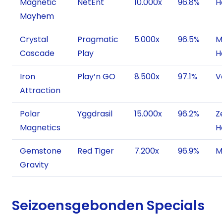
Magnetic
NetEnt
10.000x
96.8%
H
Mayhem
Crystal
Pragmatic
5.000x
96.5%
M
Cascade
Play
H
Iron
Play’n GO
8.500x
97.1%
V
Attraction
Polar
Yggdrasil
15.000x
96.2%
Z
Magnetics
H
Gemstone
Red Tiger
7.200x
96.9%
M
Gravity
Seizoensgebonden Specials