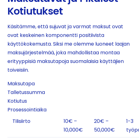
Kotiutukset
Käsitämme, että sujuvat ja varmat maksut ovat
ovat keskeinen komponentti positiivista
käyttökokemusta. Siksi me olemme luoneet laajan
maksujärjestelmää, joka mahdollistaa montaa
erityyppisiä maksutapoja suomalaisia käyttäjien
toiveisiin.
Maksutapa
Talletussumma
Kotiutus
Prosessointiaika
Tilisiirto
10€ –
20€ –
1-3
10,000€
50,000€
työp