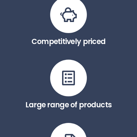
Competitively priced
Large range of products