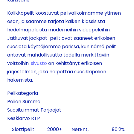
Kolikkopelit koostuvat pelivalikoimamme ytimen
osan, ja saamme tarjota kaiken klassisista
hedelmäpeleistä moderneihin videopeleihin.
Jatkuvat jackpot-pelit ovat saaneet erikoisen
suosiota käyttäjiemme parissa, kun nämä pelit
antavat mahdollisuutta todella merkittäviin
voittoihin.
sivusto
on kehittänyt erikoisen
järjestelmän, joka helpottaa suosikkipelien
hakemista.
Pelikategoria
Pelien Summa
Suosituimmat Tarjoajat
Keskiarvo RTP
Slottipelit
2000+
NetEnt,
96.2%