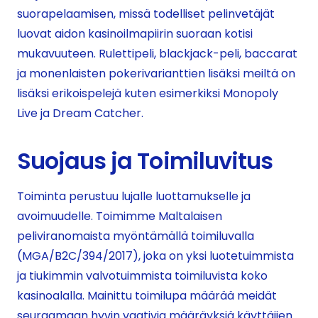
suorapelaamisen, missä todelliset pelinvetäjät
luovat aidon kasinoilmapiirin suoraan kotisi
mukavuuteen. Rulettipeli, blackjack-peli, baccarat
ja monenlaisten pokerivarianttien lisäksi meiltä on
lisäksi erikoispelejä kuten esimerkiksi Monopoly
Live ja Dream Catcher.
Suojaus ja Toimiluvitus
Toiminta perustuu lujalle luottamukselle ja
avoimuudelle. Toimimme Maltalaisen
peliviranomaista myöntämällä toimiluvalla
(MGA/B2C/394/2017), joka on yksi luotetuimmista
ja tiukimmin valvotuimmista toimiluvista koko
kasinoalalla. Mainittu toimilupa määrää meidät
seuraamaan hyvin vaativia määräyksiä käyttäjien