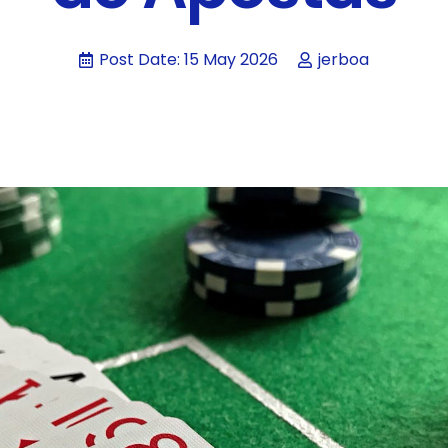
Post Date:
15 May 2026
jerboa