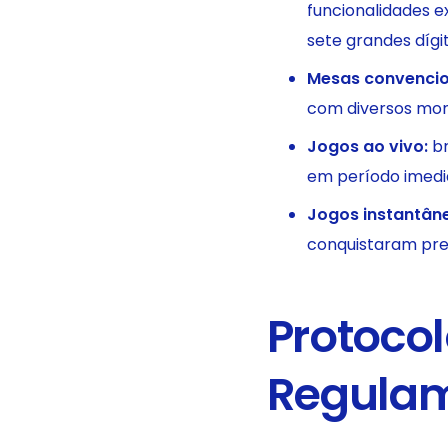
funcionalidades 
sete grandes dígi
Mesas convencio
com diversos mont
Jogos ao vivo:
br
em período imedia
Jogos instantân
conquistaram pre
Protocol
Regula