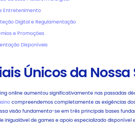
de Entretenimento
oteção Digital e Regulamentação
êmios e Promoções
ntação Disponíveis
iais Únicos da Nossa
ing online aumentou significativamente nas passadas déc
asino
compreendemos completamente as exigências dos 
sa visão fundamenta-se em três principais bases funda
e inigualável de games e apoio especializado disponível