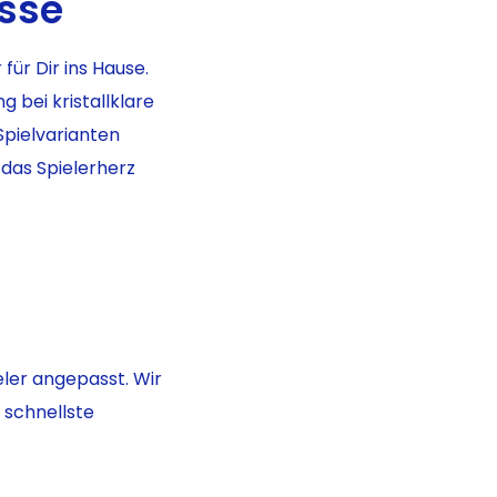
asse
ür Dir ins Hause.
 bei kristallklare
Spielvarianten
 das Spielerherz
eler angepasst. Wir
 schnellste