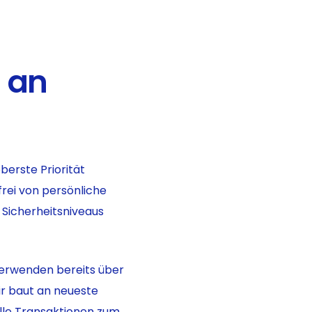
g an
berste Priorität
frei von persönliche
 Sicherheitsniveaus
verwenden bereits über
ir baut an neueste
nelle Transaktionen zum