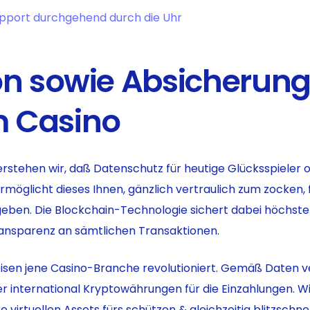
upport durchgehend durch die Uhr
on sowie Absicherun
 Casino
rstehen wir, daß Datenschutz für heutige Glücksspieler o
ermöglicht dieses Ihnen, gänzlich vertraulich zum zocken, 
eben. Die Blockchain-Technologie sichert dabei höchste
nsparenz an sämtlichen Transaktionen.
isen jene Casino-Branche revolutioniert. Gemäß Daten 
er international Kryptowährungen für die Einzahlungen. W
re virtuellen Assets fürs schützen & gleichzeitig blitzsch