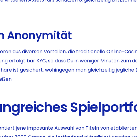
n Anonymität
ieren aus diversen Vorteilen, die traditionelle Online-Cas
rung erfolgt bar KYC, so dass Du in weniger Minuten zum
häre ist gesichert, wohingegen man gleichzeitig jegliche
eßen.
ngreiches Spielportfo
tiert jene imposante Auswahl von Titeln von etablierte