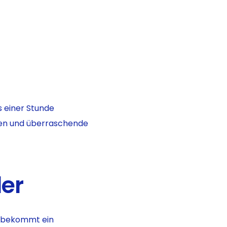
s einer Stunde
ren und überraschende
ler
r bekommt ein