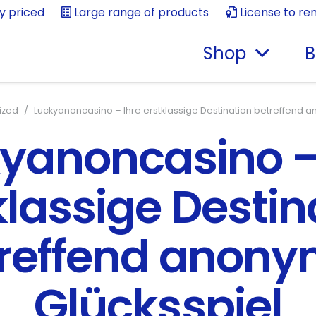
ly priced
Large range of products
License to re
Shop
B
ized
/
Luckyanoncasino – Ihre erstklassige Destination betreffend 
yanoncasino –
klassige Destin
reffend anon
Glücksspiel