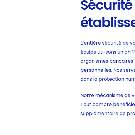
Sécurité
établis
L’entière sécurité de 
équipe utilisons un ch
organismes bancaires m
personnelles. Nos serve
dans la protection num
Notre mécanisme de vér
Tout compte bénéficie 
supplémentaire de prot