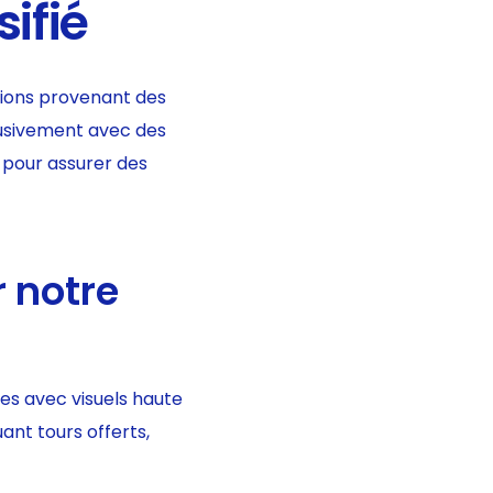
ifié
tions provenant des
lusivement avec des
s pour assurer des
r notre
es avec visuels haute
ant tours offerts,