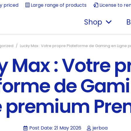
ly priced
Large range of products
License to re
Shop
B
gorized
/
Lucky Max : Votre propre Plateforme de Gaming en Ligne
y Max : Votre p
eforme de Gami
e premium Pr
Post Date:
21 May 2026
jerboa