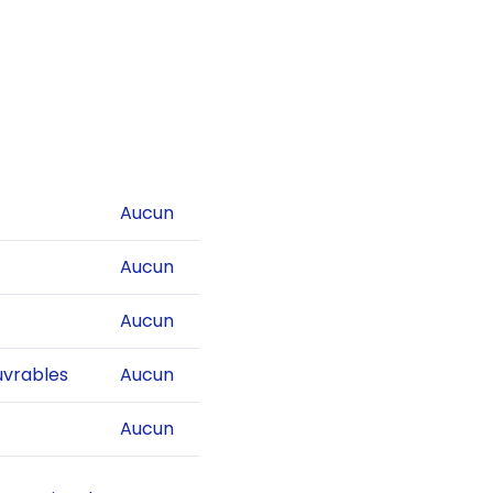
Aucun
Aucun
Aucun
uvrables
Aucun
Aucun