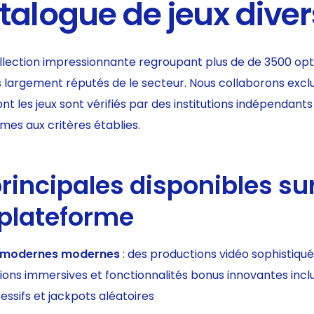
talogue de jeux divers
llection impressionnante regroupant plus de de 3500 op
lus largement réputés de le secteur. Nous collaborons exc
ont les jeux sont vérifiés par des institutions indépendant
mes aux critères établies.
rincipales disponibles su
plateforme
s modernes modernes
: des productions vidéo sophistiqué
ions immersives et fonctionnalités bonus innovantes inclu
essifs et jackpots aléatoires