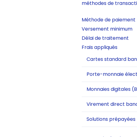
méthodes de transactio
Méthode de paiement
Versement minimum
Délai de traitement
Frais appliqués
Cartes standard ban
Porte-monnaie électro
Monnaies digitales (B
Virement direct ban
Solutions prépayées