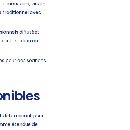
t américaine, vingt-
s traditionnel avec
ionnels diffusées
ne interaction en
ides pour des séances
nibles
t déterminant pour
amme étendue de