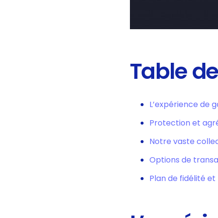
Table d
L’expérience de 
Protection et ag
Notre vaste collec
Options de transa
Plan de fidélité et