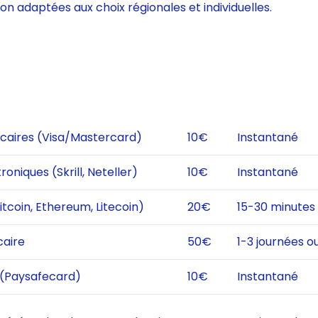
n adaptées aux choix régionales et individuelles.
caires (Visa/Mastercard)
10€
Instantané
niques (Skrill, Neteller)
10€
Instantané
itcoin, Ethereum, Litecoin)
20€
15-30 minutes
caire
50€
1-3 journées o
 (Paysafecard)
10€
Instantané