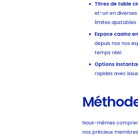
Titres de table c
et-un en diverses
limites ajustables
Espace casino en 
depuis nos nos es
temps réel
Options instanta
rapides avec issu
Méthode
Nous-mêmes comprenons
nos précieux membres