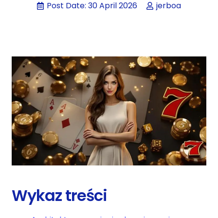
Post Date:
30 April 2026
jerboa
Wykaz treści