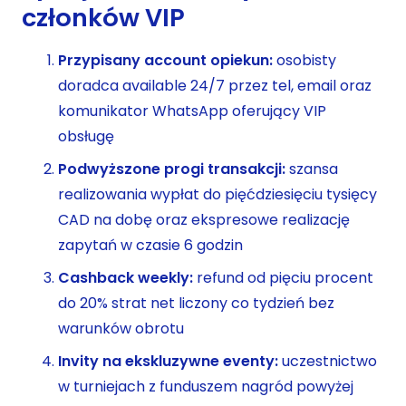
członków VIP
Przypisany account opiekun:
osobisty
doradca available 24/7 przez tel, email oraz
komunikator WhatsApp oferujący VIP
obsługę
Podwyższone progi transakcji:
szansa
realizowania wypłat do pięćdziesięciu tysięcy
CAD na dobę oraz ekspresowe realizację
zapytań w czasie 6 godzin
Cashback weekly:
refund od pięciu procent
do 20% strat net liczony co tydzień bez
warunków obrotu
Invity na ekskluzywne eventy:
uczestnictwo
w turniejach z funduszem nagród powyżej