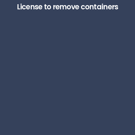
License to remove containers