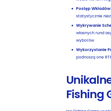
Postęp Wkładów
statystycznie nie
Wykrywanie Sch
własnych rund asy
wyborów
Wykorzystanie Pr
podnoszą one RTP t
Unikalne
Fishing