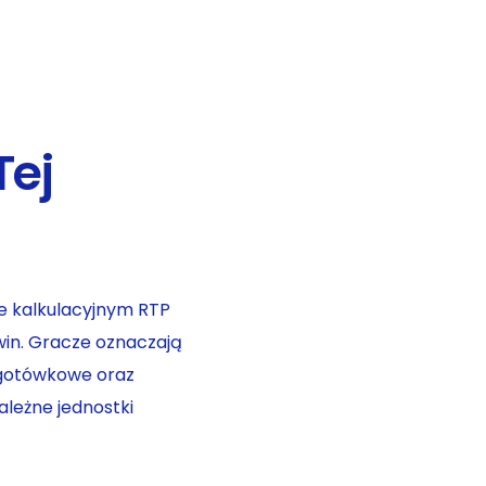
Tej
e kalkulacyjnym RTP
win. Gracze oznaczają
e gotówkowe oraz
ależne jednostki