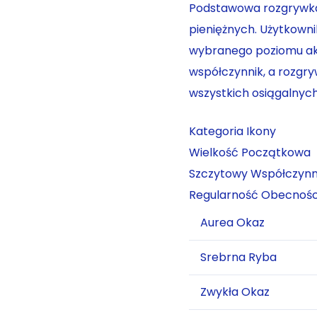
Podstawowa rozgrywka 
pieniężnych. Użytkownik
wybranego poziomu akt
współczynnik, a rozgr
wszystkich osiągalnych
Kategoria Ikony
Wielkość Początkowa
Szczytowy Współczynn
Regularność Obecnośc
Aurea Okaz
Srebrna Ryba
Zwykła Okaz