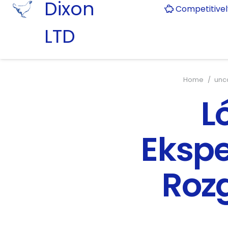
Dixon
Competitive
LTD
Home
/
unc
L
Ekspe
Roz