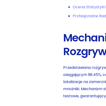
Ocena Statystyki
Profesjonalne Rad
Mechani
Rozgryw
Przedstawiana rozgryw
osiągającym 96.45%, c
lokalizacje na zamarzn
mnożniki. Mechanizm st
testowe, gwarantujący