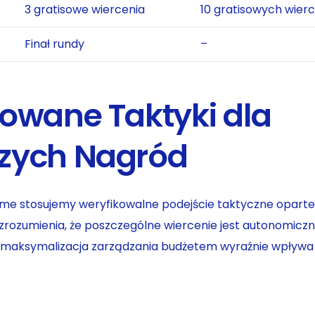
3 gratisowe wiercenia
10 gratisowych wier
Finał rundy
–
kowane Taktyki dla
zych Nagród
e stosujemy weryfikowalne podejście taktyczne oparte 
ozumienia, że poszczególne wiercenie jest autonomic
 maksymalizacja zarządzania budżetem wyraźnie wpływa