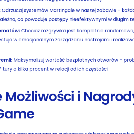
:
Odrzucaj systemów Martingale w naszej zabawie – każda 
zależna, co powoduje postępy nieefektywnymi w długim t
ematów:
Chociaż rozgrywka jest kompletnie randomowa
stuje w emocjonalnym zarządzaniu nastrojami i realizowa
emii:
Maksymalizuj wartość bezpłatnych otworów – proba
ury o kilka procent w relacji od ich częstości
 Możliwości i Nagrod
 Game