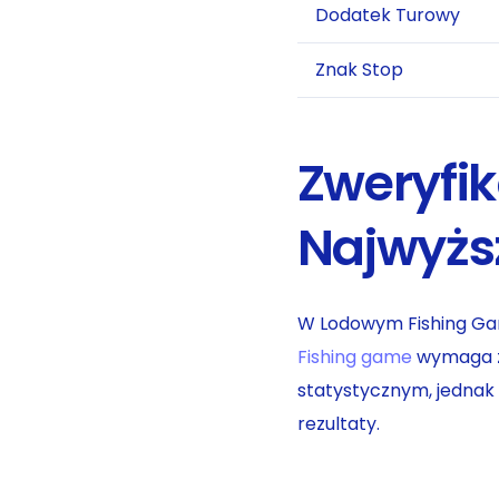
Dodatek Turowy
Znak Stop
Zweryfi
Najwyżs
W Lodowym Fishing Gam
Fishing game
wymaga zr
statystycznym, jednak
rezultaty.