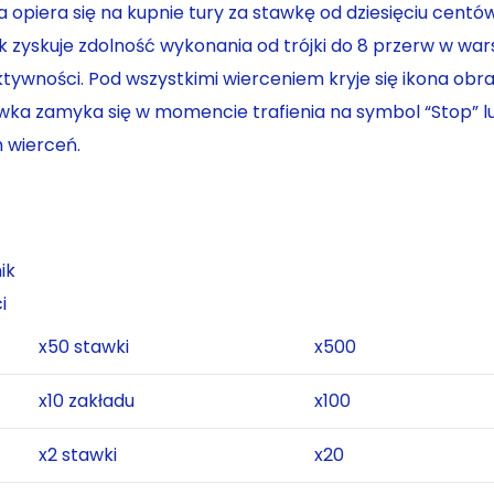
opiera się na kupnie tury za stawkę od dziesięciu centó
 zyskuje zdolność wykonania od trójki do 8 przerw w warst
ywności. Pod wszystkimi wierceniem kryje się ikona obr
ywka zamyka się w momencie trafienia na symbol “Stop” 
 wierceń.
ik
i
x50 stawki
x500
x10 zakładu
x100
x2 stawki
x20