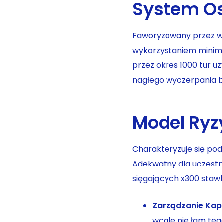
System Os
Faworyzowany przez wi
wykorzystaniem minima
przez okres 1000 tur u
nagłego wyczerpania b
Model Ry
Charakteryzuje się pod
Adekwatny dla uczestn
sięgających x300 stawk
Zarządzanie Kap
wcale nie łam te