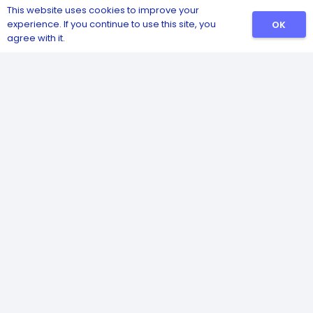
This website uses cookies to improve your
experience. If you continue to use this site, you
OK
agree with it.
Catalog
Sanitizers
Detergents
Safety and Hygiene
Pest and Insect Control
Disinfectants