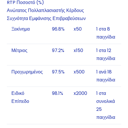
RTP Ποσοστό (%)
Ανώτατος Πολλαπλασιαστής Κέρδους
Συχνότητα Εμφάνισης Επιβραβεύσεων
Ξεκίνημα
96.8%
x50
1 στα 8
παιχνίδια
Μέτριος
97.2%
x150
1 στα 12
παιχνίδια
Προχωρημένος
97.5%
x500
1 ανά 18
παιχνίδια
Ειδικό
98.1%
x2000
1 στα
Επίπεδο
συνολικά
25
παιχνίδια