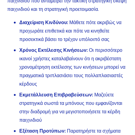
παιχνιδιού που ανταμείβει την τακτική στρατηγική σκέψη
παιχνιδιού και τη στρατηγική προετοιμασία.
Διαχείριση Κινδύνου:
Μάθετε πότε ακριβώς να
προχωράτε επιθετικά και πότε να κινηθείτε
προσεκτικά βάσει το τρέχον υπόλοιπό σας
Χρόνος Εκτέλεσης Κινήσεων:
Οι περισσότερο
ικανοί χρήστες καταλαβαίνουν ότι η ακριβέστατη
χρονομέτρηση εκτέλεσης των κινήσεων μπορεί να
πραγματικά τριπλασιάσει τους πολλαπλασιαστές
κέρδους
Εκμετάλλευση Επιβραβεύσεων:
Μαζεύετε
στρατηγικά σωστά τα μπόνους που εμφανίζονται
στην διαδρομή για να μεγιστοποιήσετε τα κέρδη
παιχνιδιού
Εξέταση Προτύπων:
Παρατηρήστε τα σχήματα