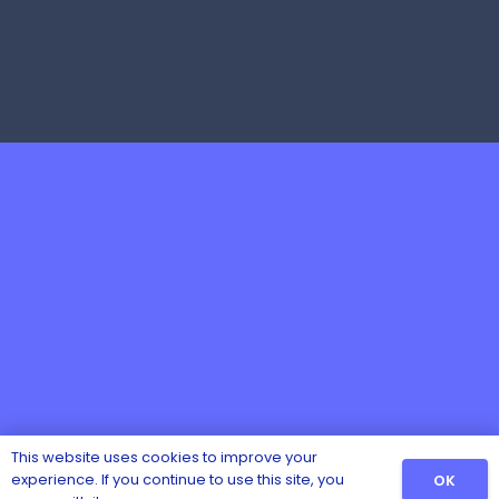
This website uses cookies to improve your
experience. If you continue to use this site, you
OK