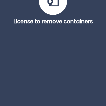
License to remove containers