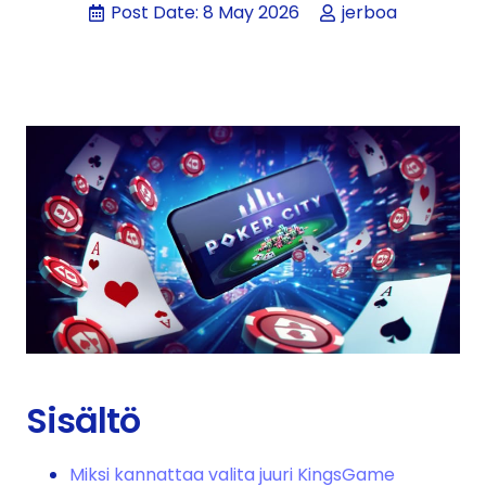
Post Date:
8 May 2026
jerboa
Sisältö
Miksi kannattaa valita juuri KingsGame