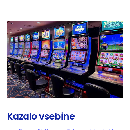
Kazalo vsebine