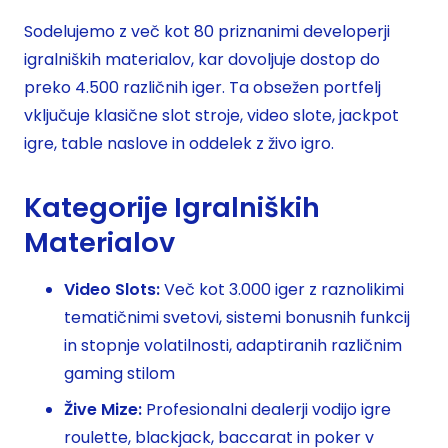
Sodelujemo z več kot 80 priznanimi developerji
igralniških materialov, kar dovoljuje dostop do
preko 4.500 različnih iger. Ta obsežen portfelj
vključuje klasične slot stroje, video slote, jackpot
igre, table naslove in oddelek z živo igro.
Kategorije Igralniških
Materialov
Video Slots:
Več kot 3.000 iger z raznolikimi
tematičnimi svetovi, sistemi bonusnih funkcij
in stopnje volatilnosti, adaptiranih različnim
gaming stilom
Žive Mize:
Profesionalni dealerji vodijo igre
roulette, blackjack, baccarat in poker v