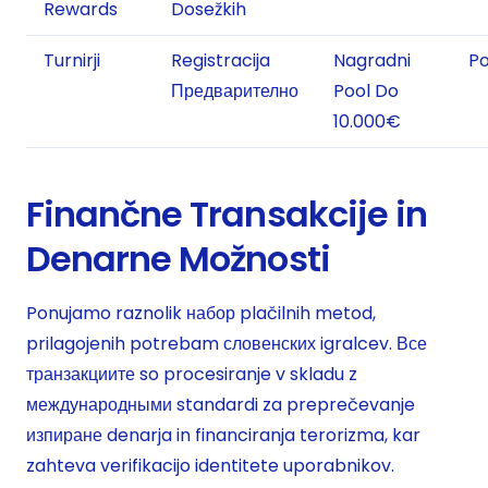
Rewards
Dosežkih
Turnirji
Registracija
Nagradni
Po
Предварително
Pool Do
10.000€
Finančne Transakcije in
Denarne Možnosti
Ponujamo raznolik набор plačilnih metod,
prilagojenih potrebam словенских igralcev. Все
транзакциите so procesiranje v skladu z
международными standardi za preprečevanje
изпиране denarja in financiranja terorizma, kar
zahteva verifikacijo identitete uporabnikov.