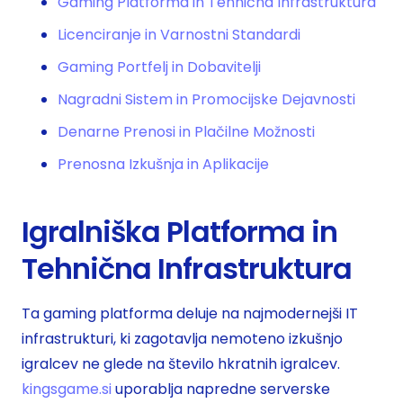
Gaming Platforma in Tehnična Infrastruktura
Licenciranje in Varnostni Standardi
Gaming Portfelj in Dobavitelji
Nagradni Sistem in Promocijske Dejavnosti
Denarne Prenosi in Plačilne Možnosti
Prenosna Izkušnja in Aplikacije
Igralniška Platforma in
Tehnična Infrastruktura
Ta gaming platforma deluje na najmodernejši IT
infrastrukturi, ki zagotavlja nemoteno izkušnjo
igralcev ne glede na število hkratnih igralcev.
kingsgame.si
uporablja napredne serverske