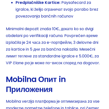
Predplačniške Kartice:
Paysafecard za
igralce, ki želijo ограничат svojo porabo brez
povezovanja bančnih računov
Minimalni depozit znaša 10€, докато ko so dvigi
obdelani po verifikaciji računa. Povprečen време
izplačila je 24 часа za e-портфейли, 3 delovne dni
za kartice in 5 дни za bančna nakazila. Mesečni
лимит теглене za standardne igralce е 5.000€, za
VIP člane pa je може по-висок според na dogovor.
Mobilna Опит in
Приложения
Mobilna verzija платформа je оптимизирана za vse
moderne pametne telefone in tablice, pri čemer