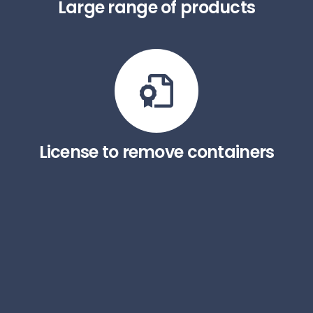
Large range of products
License to remove containers