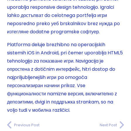
uporablja responsive design tehnologijo. Igralci
lahko достъпват do celotnega portfelja игри
neposredno preko уеб brskalnikov brez нужда po
изтегляне dodatne programske софтуер.
Platforma deluje brezhibno na operacijskih
sistemih iOS in Android, pri čemer uporablja HTML5
tehnologijo za показване игри. Navigacija je
опростена z dotičnim интерфейс, hitri dostop do
najpriljubljenejših игри pa omogoča
персонализиран начини prikaz. Vse
функционалности namizne версия, включително z
депозитими, dvigi in поддръжка strankam, so na
voljo tudi v мобилна različici.
Previous Post
Next Post