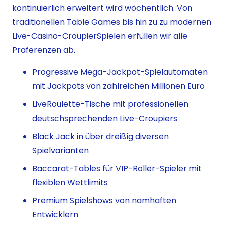
kontinuierlich erweitert wird wöchentlich. Von
traditionellen Table Games bis hin zu zu modernen
Live-Casino-CroupierSpielen erfüllen wir alle
Präferenzen ab.
Progressive Mega-Jackpot-Spielautomaten
mit Jackpots von zahlreichen Millionen Euro
LiveRoulette-Tische mit professionellen
deutschsprechenden Live-Croupiers
Black Jack in über dreißig diversen
Spielvarianten
Baccarat-Tables für VIP-Roller-Spieler mit
flexiblen Wettlimits
Premium Spielshows von namhaften
Entwicklern