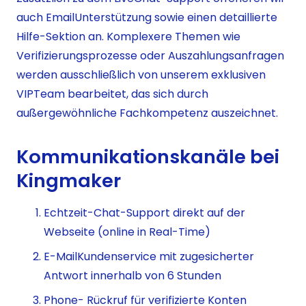
auch EmailUnterstützung sowie einen detaillierte
Hilfe-Sektion an. Komplexere Themen wie
Verifizierungsprozesse oder Auszahlungsanfragen
werden ausschließlich von unserem exklusiven
VIPTeam bearbeitet, das sich durch
außergewöhnliche Fachkompetenz auszeichnet.
Kommunikationskanäle bei
Kingmaker
Echtzeit-Chat-Support direkt auf der
Webseite (online in Real-Time)
E-MailKundenservice mit zugesicherter
Antwort innerhalb von 6 Stunden
Phone- Rückruf für verifizierte Konten