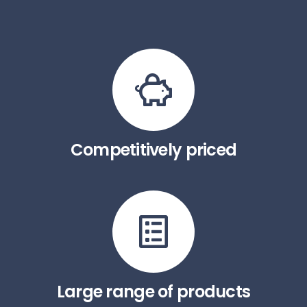
Competitively priced
Large range of products