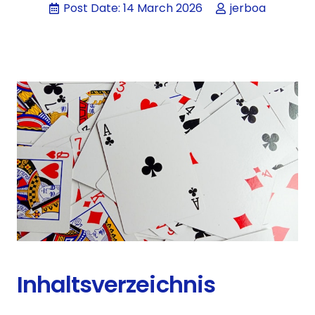
Post Date:
14 March 2026
jerboa
Inhaltsverzeichnis