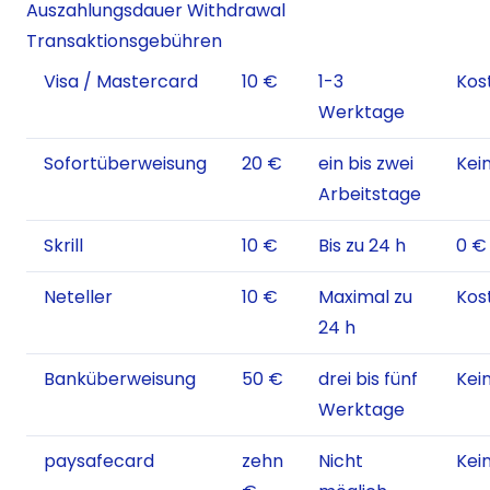
Auszahlungsdauer Withdrawal
Transaktionsgebühren
Visa / Mastercard
10 €
1-3
Kos
Werktage
Sofortüberweisung
20 €
ein bis zwei
Kei
Arbeitstage
Skrill
10 €
Bis zu 24 h
0 €
Neteller
10 €
Maximal zu
Kos
24 h
Banküberweisung
50 €
drei bis fünf
Kei
Werktage
paysafecard
zehn
Nicht
Kei