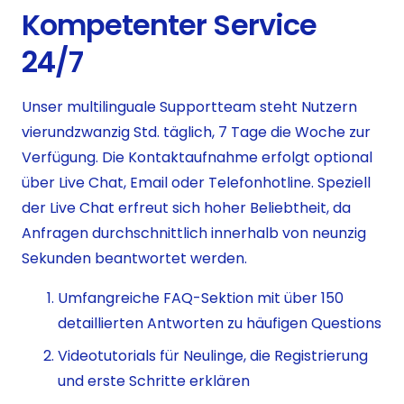
Kompetenter Service
24/7
Unser multilinguale Supportteam steht Nutzern
vierundzwanzig Std. täglich, 7 Tage die Woche zur
Verfügung. Die Kontaktaufnahme erfolgt optional
über Live Chat, Email oder Telefonhotline. Speziell
der Live Chat erfreut sich hoher Beliebtheit, da
Anfragen durchschnittlich innerhalb von neunzig
Sekunden beantwortet werden.
Umfangreiche FAQ-Sektion mit über 150
detaillierten Antworten zu häufigen Questions
Videotutorials für Neulinge, die Registrierung
und erste Schritte erklären