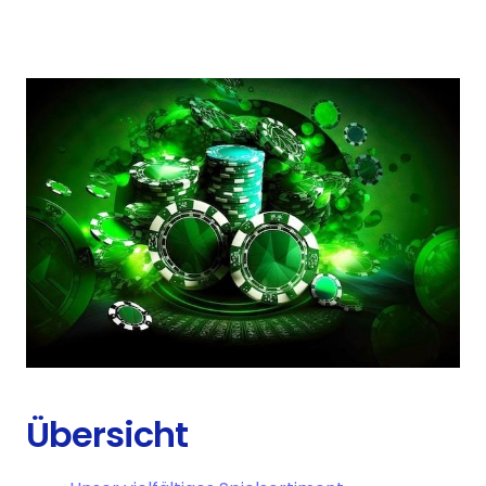
Übersicht