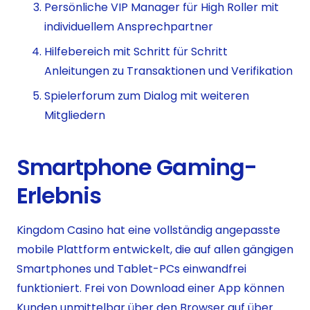
Persönliche VIP Manager für High Roller mit
individuellem Ansprechpartner
Hilfebereich mit Schritt für Schritt
Anleitungen zu Transaktionen und Verifikation
Spielerforum zum Dialog mit weiteren
Mitgliedern
Smartphone Gaming-
Erlebnis
Kingdom Casino hat eine vollständig angepasste
mobile Plattform entwickelt, die auf allen gängigen
Smartphones und Tablet-PCs einwandfrei
funktioniert. Frei von Download einer App können
Kunden unmittelbar über den Browser auf über