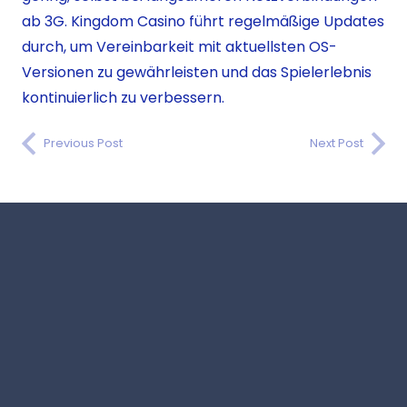
ab 3G. Kingdom Casino führt regelmäßige Updates
durch, um Vereinbarkeit mit aktuellsten OS-
Versionen zu gewährleisten und das Spielerlebnis
kontinuierlich zu verbessern.
Previous Post
Next Post