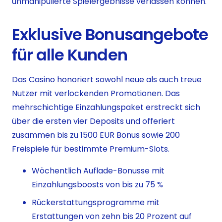
unmanipulierte Spielergebnisse verlassen können.
Exklusive Bonusangebote
für alle Kunden
Das Casino honoriert sowohl neue als auch treue
Nutzer mit verlockenden Promotionen. Das
mehrschichtige Einzahlungspaket erstreckt sich
über die ersten vier Deposits und offeriert
zusammen bis zu 1500 EUR Bonus sowie 200
Freispiele für bestimmte Premium-Slots.
Wöchentlich Auflade-Bonusse mit
Einzahlungsboosts von bis zu 75 %
Rückerstattungsprogramme mit
Erstattungen von zehn bis 20 Prozent auf