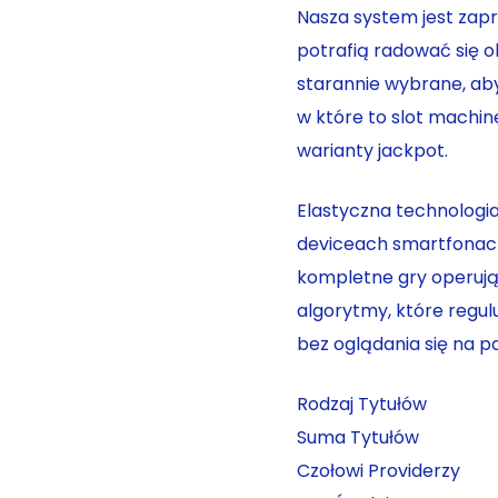
Nasza system jest zapr
potrafią radować się 
starannie wybrane, ab
w które to slot machine
warianty jackpot.
Elastyczna technologi
deviceach smartfonac
kompletne gry operują
algorytmy, które regul
bez oglądania się na p
Rodzaj Tytułów
Suma Tytułów
Czołowi Providerzy