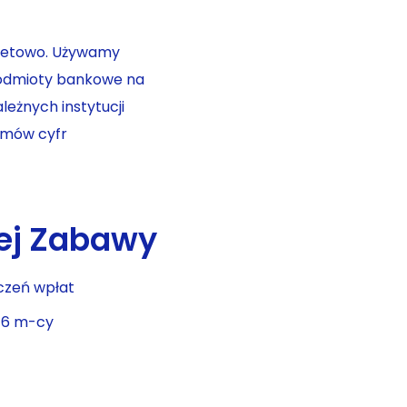
ytetowo. Używamy
podmioty bankowe na
eżnych instytucji
zmów cyfr
ej Zabawy
czeń wpłat
o 6 m-cy