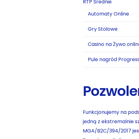
RTP Średnie
Automaty Online
Gry Stołowe
Casino na Żywo onlin
Pule nagród Progress
Pozwolen
Funkcjonujemy na podst
jedną z ekstremalnie s
MGA/B2C/394/2017 jest