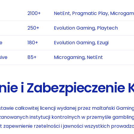
2100+
NetEnt, Pragmatic Play, Microgam
250+
Evolution Gaming, Playtech
e
180+
Evolution Gaming, Ezugi
ive
85+
Microgaming, NetEnt
ie i Zabezpieczenie K
awie całkowitej licencji wydanej przez maltański Gaming
zanowanych instytucji kontrolnych w przemyśle gamblingu
 zapewnienie rzetelności i jawności wszystkich prowadz