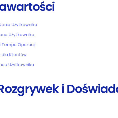
awartości
żenia Użytkownika
rona Użytkownika
 i Tempo Operacji
 dla Klientów
moc Użytkownika
Rozgrywek i Doświad