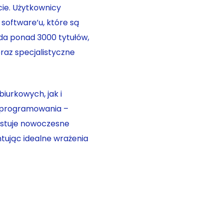
cie. Użytkownicy
oftware’u, które są
da ponad 3000 tytułów,
oraz specjalistyczne
iurkowych, jak i
oprogramowania –
stuje nowoczesne
ntując idealne wrażenia