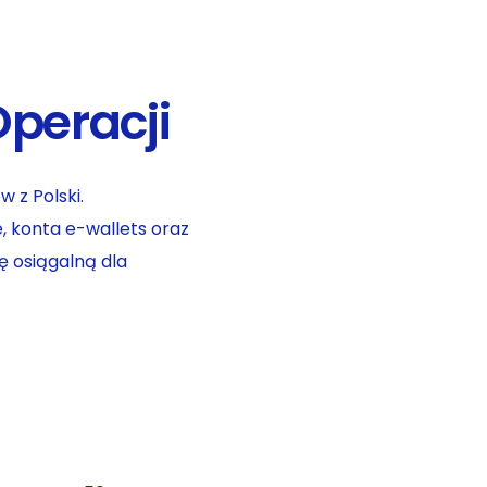
Operacji
 z Polski.
 konta e-wallets oraz
ę osiągalną dla