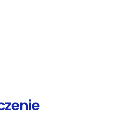
czenie