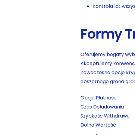
Kontrola lat wszy
Formy Tr
Oferujemy bogaty wybó
Akceptujemy konwencjo
nowoczesne opcje krypt
obszernego grona grac
Opcja Płatności
Czas Doładowania
Szybkość Withdrawu
Dolna Wartość