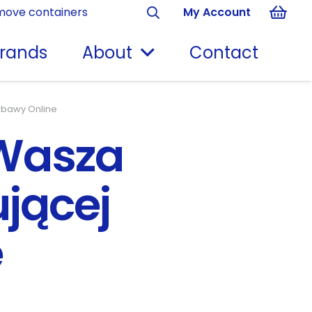
move containers
My Account
rands
About
Contact
abawy Online
 Wasza
jącej
e