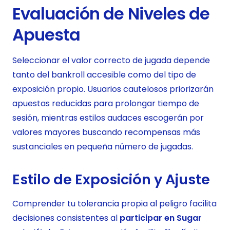
Evaluación de Niveles de
Apuesta
Seleccionar el valor correcto de jugada depende
tanto del bankroll accesible como del tipo de
exposición propio. Usuarios cautelosos priorizarán
apuestas reducidas para prolongar tiempo de
sesión, mientras estilos audaces escogerán por
valores mayores buscando recompensas más
sustanciales en pequeña número de jugadas.
Estilo de Exposición y Ajuste
Comprender tu tolerancia propia al peligro facilita
decisiones consistentes al
participar en Sugar