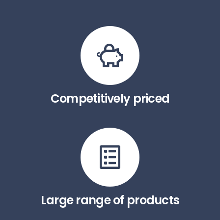
Competitively priced
Large range of products