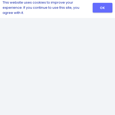
This website uses cookies to improve your
experience. If you continue to use this site, you
OK
agree with it.
Catalog
Sanitizers
Detergents
Safety and Hygiene