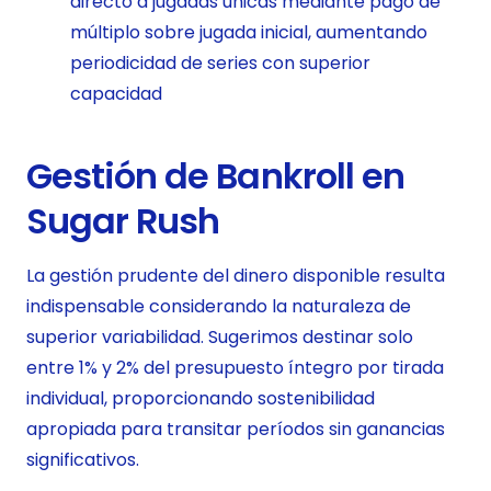
directo a jugadas únicas mediante pago de
múltiplo sobre jugada inicial, aumentando
periodicidad de series con superior
capacidad
Gestión de Bankroll en
Sugar Rush
La gestión prudente del dinero disponible resulta
indispensable considerando la naturaleza de
superior variabilidad. Sugerimos destinar solo
entre 1% y 2% del presupuesto íntegro por tirada
individual, proporcionando sostenibilidad
apropiada para transitar períodos sin ganancias
significativos.