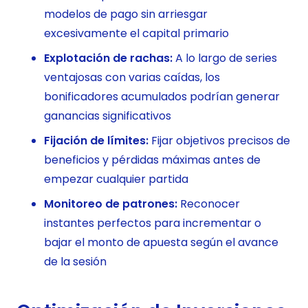
modelos de pago sin arriesgar
excesivamente el capital primario
Explotación de rachas:
A lo largo de series
ventajosas con varias caídas, los
bonificadores acumulados podrían generar
ganancias significativos
Fijación de límites:
Fijar objetivos precisos de
beneficios y pérdidas máximas antes de
empezar cualquier partida
Monitoreo de patrones:
Reconocer
instantes perfectos para incrementar o
bajar el monto de apuesta según el avance
de la sesión