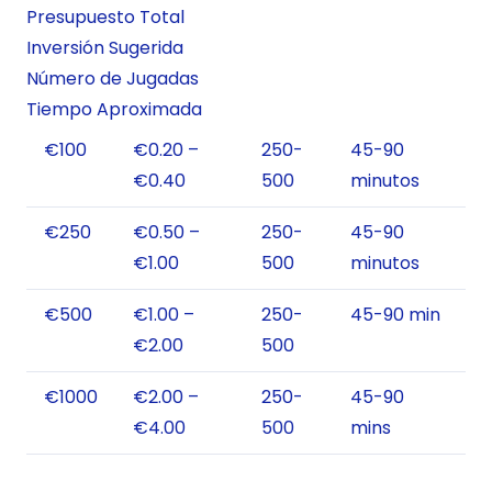
Presupuesto Total
Inversión Sugerida
Número de Jugadas
Tiempo Aproximada
€100
€0.20 –
250-
45-90
€0.40
500
minutos
€250
€0.50 –
250-
45-90
€1.00
500
minutos
€500
€1.00 –
250-
45-90 min
€2.00
500
€1000
€2.00 –
250-
45-90
€4.00
500
mins