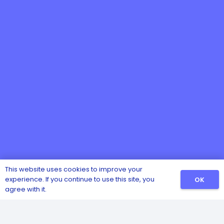
This website uses cookies to improve your
experience. If you continue to use this site, you
OK
agree with it.