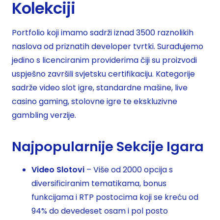
Kolekciji
Portfolio koji imamo sadrži iznad 3500 raznolikih
naslova od priznatih developer tvrtki. Surađujemo
jedino s licenciranim providerima čiji su proizvodi
uspješno završili svjetsku certifikaciju. Kategorije
sadrže video slot igre, standardne mašine, live
casino gaming, stolovne igre te ekskluzivne
gambling verzije.
Najpopularnije Sekcije Igara
Video Slotovi
– Više od 2000 opcija s
diversificiranim tematikama, bonus
funkcijama i RTP postocima koji se kreću od
94% do devedeset osam i pol posto