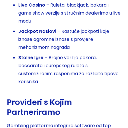
Live Casino
– Ruleta, blackjack, bakara i
game show verzije s stručnim dealerima u live
modu
Jackpot Naslovi
– Rastuće jackpoti koje
iznose ogromne iznose s provjere
mehanizmom nagrada
Stolne Igre
– Brojne verzije pokera,
baccarata i europskog ruleta s
customiziranim rasponima za različite tipove
korisnika
Provideri s Kojim
Partneriramo
Gambling platforma integrira software od top