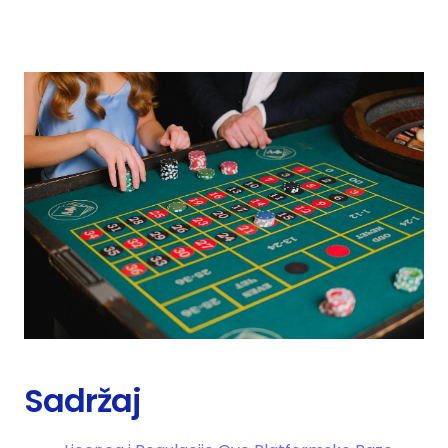
Sadržaj