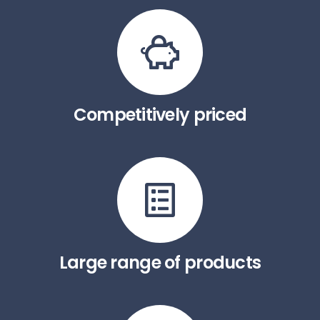
Competitively priced
Large range of products