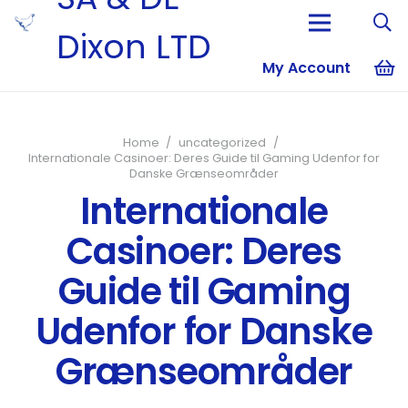
Dixon LTD
My Account
No products i
Home
/
uncategorized
/
Internationale Casinoer: Deres Guide til Gaming Udenfor for
Danske Grænseområder
Internationale
Casinoer: Deres
Guide til Gaming
Udenfor for Danske
Grænseområder