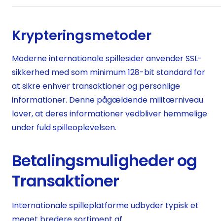
Krypteringsmetoder
Moderne internationale spillesider anvender SSL-
sikkerhed med som minimum 128-bit standard for
at sikre enhver transaktioner og personlige
informationer. Denne pågældende militærniveau
lover, at deres informationer vedbliver hemmelige
under fuld spilleoplevelsen.
Betalingsmuligheder og
Transaktioner
Internationale spilleplatforme udbyder typisk et
meget bredere sortiment af