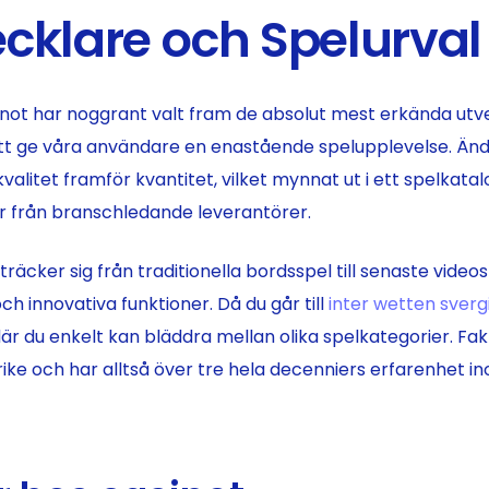
cklare och Spelurval
inot har noggrant valt fram de absolut mest erkända ut
tt ge våra användare en enastående spelupplevelse. Änd
alitet framför kvantitet, vilket mynnat ut i ett spelkata
lar från branschledande leverantörer.
träcker sig från traditionella bordsspel till senaste video
ch innovativa funktioner. Då du går till
inter wetten sverg
är du enkelt kan bläddra mellan olika spelkategorier. Fa
rike och har alltså över tre hela decenniers erfarenhet i