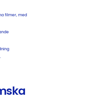
na filmer, med
tande
dning
r
emska