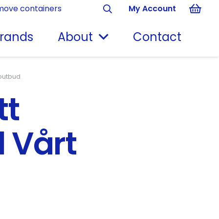
move containers
My Account
rands
About
Contact
noutbud
tt
l Vårt