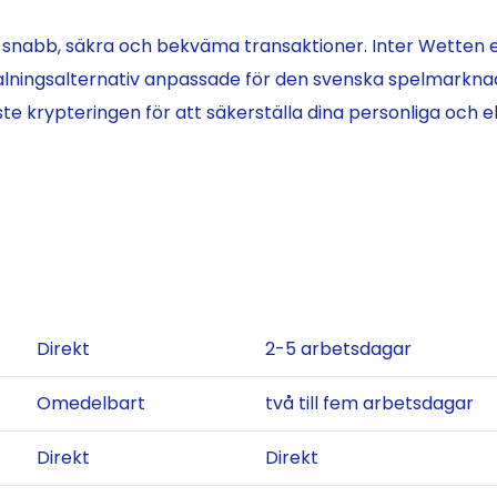
av snabb, säkra och bekväma transaktioner. Inter Wetten e
lningsalternativ anpassade för den svenska spelmarknad
e krypteringen för att säkerställa dina personliga och 
Direkt
2-5 arbetsdagar
Omedelbart
två till fem arbetsdagar
Direkt
Direkt