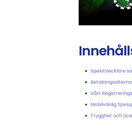
Innehåll
Spelutvecklare s
Betalningsalterna
Vårt Registrerin
Mobilvänlig Spelu
Trygghet och Lice