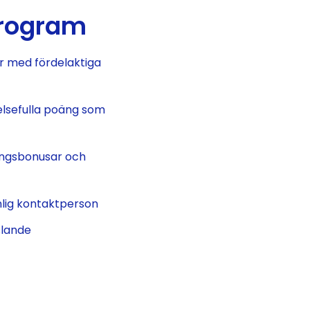
program
 med fördelaktiga
elsefulla poäng som
ngsbonusar och
nlig kontaktperson
slande