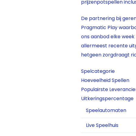
prijzenpotspellen inclu
De partnering bij ger
Pragmatic Play waarbor
ons aanbod elke week 
allermeest recente ui
hetgeen zorgdraagt ric
Spelcategorie
Hoeveelheid Spellen
Populairste Leverancie
Uitkeringspercentage
Speelautomaten
Live Speelhuis