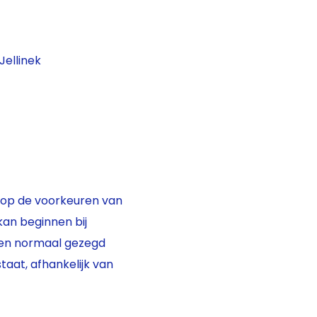
ellinek
d op de voorkeuren van
kan beginnen bij
een normaal gezegd
taat, afhankelijk van