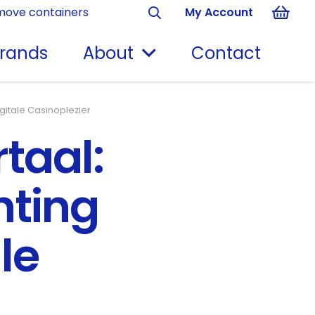
move containers
My Account
rands
About
Contact
gitale Casinoplezier
taal:
hting
le