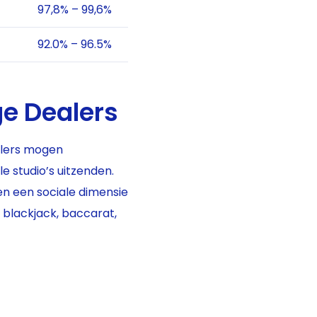
97,8% – 99,6%
92.0% – 96.5%
ge Dealers
elers mogen
e studio’s uitzenden.
en een sociale dimensie
 blackjack, baccarat,