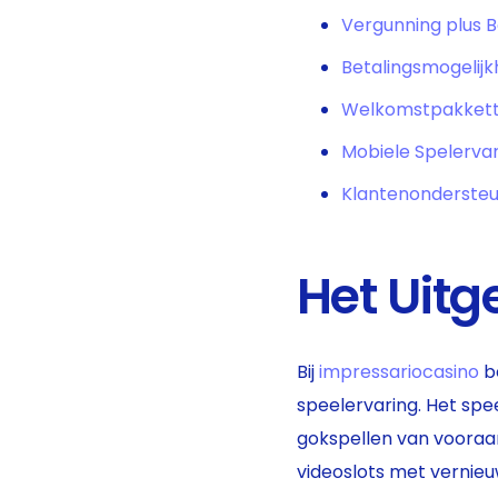
Vergunning plus B
Betalingsmogelijk
Welkomstpakkett
Mobiele Spelervar
Klantenondersteu
Het Uitg
Bij
impressariocasino
be
speelervaring. Het spe
gokspellen van vooraa
videoslots met vernieu