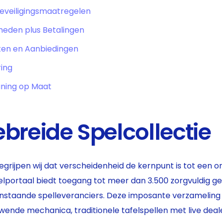
eveiligingsmaatregelen
heden plus Betalingen
en en Aanbiedingen
ing
ning op Maat
ebreide Spelcollectie
grijpen wij dat verscheidenheid de kernpunt is tot een o
elportaal biedt toegang tot meer dan 3.500 zorgvuldig g
nstaande spelleveranciers. Deze imposante verzamelin
wende mechanica, traditionele tafelspellen met live deale