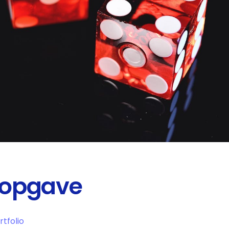
sopgave
tfolio