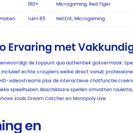
180+
Microgaming, Red Tiger
omaten
ruim 85
NetEnt, Microgaming
no Ervaring met Vakkundi
egenwoordigt de toppunt qua authentiek gokvermaak. Sp
 inclusief echte croupiers welke direct vanuit professionel
e HD-videostreams plus de interactieve chatfunctie creër
sieke speelhuizen. Beschikbare spellen omvatten roulette,
hows zoals Dream Catcher en Monopoly Live.
ing en