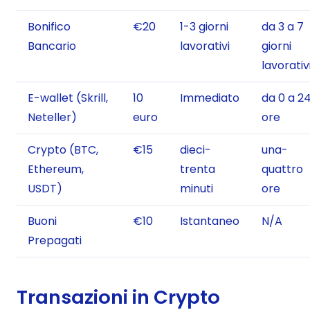
Bonifico
€20
1-3 giorni
da 3 a 7
Bancario
lavorativi
giorni
lavorativ
E-wallet (Skrill,
10
Immediato
da 0 a 2
Neteller)
euro
ore
Crypto (BTC,
€15
dieci-
una-
Ethereum,
trenta
quattro
USDT)
minuti
ore
Buoni
€10
Istantaneo
N/A
Prepagati
Transazioni in Crypto