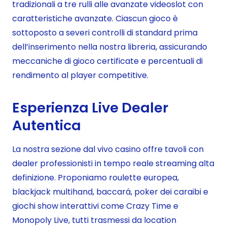
tradizionali a tre rulli alle avanzate videoslot con
caratteristiche avanzate. Ciascun gioco è
sottoposto a severi controlli di standard prima
dell’inserimento nella nostra libreria, assicurando
meccaniche di gioco certificate e percentuali di
rendimento al player competitive.
Esperienza Live Dealer
Autentica
La nostra sezione dal vivo casino offre tavoli con
dealer professionisti in tempo reale streaming alta
definizione. Proponiamo roulette europea,
blackjack multihand, baccará, poker dei caraibi e
giochi show interattivi come Crazy Time e
Monopoly Live, tutti trasmessi da location