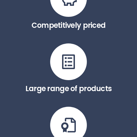
Competitively priced
Large range of products