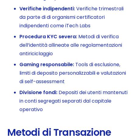
Verifiche indipendenti:
Verifiche trimestrali
da parte di di organismi certificatori
indipendenti come iTech Labs
Procedura KYC severa:
Metodi di verifica
dell’identità allineate alle regolamentazioni
antiriciclaggio
Gaming responsabile:
Tools di esclusione,
limiti di deposito personalizzabili e valutazioni
di self-assessment
Divisione fondi:
Depositi dei utenti mantenuti
in conti segregati separati dal capitale
operativo
Metodi di Transazione