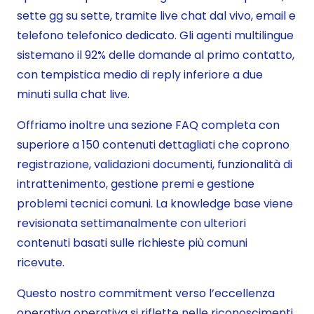
sette gg su sette, tramite live chat dal vivo, email e
telefono telefonico dedicato. Gli agenti multilingue
sistemano il 92% delle domande al primo contatto,
con tempistica medio di reply inferiore a due
minuti sulla chat live.
Offriamo inoltre una sezione FAQ completa con
superiore a 150 contenuti dettagliati che coprono
registrazione, validazioni documenti, funzionalità di
intrattenimento, gestione premi e gestione
problemi tecnici comuni. La knowledge base viene
revisionata settimanalmente con ulteriori
contenuti basati sulle richieste più comuni
ricevute.
Questo nostro commitment verso l’eccellenza
operativa operativa si riflette nelle riconoscimenti