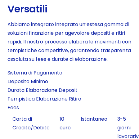
Versatili
Abbiamo integrato integrato un’estesa gamma di
soluzioni finanziarie per agevolare depositi e ritiri
rapidi. Il nostro processo elabora le movimenti con
tempistiche competitive, garantendo trasparenza
assoluta su fees e durate di elaborazione.
Sistema di Pagamento
Deposito Minimo
Durata Elaborazione Deposit
Tempistica Elaborazione Ritiro
Fees
Carta di
10
Istantaneo
3-5
Credito/Debito
euro
giorni
lavorativ