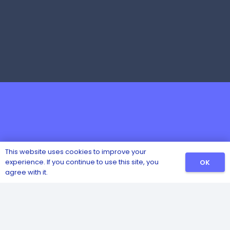
This website uses cookies to improve your
experience. If you continue to use this site, you
OK
agree with it.