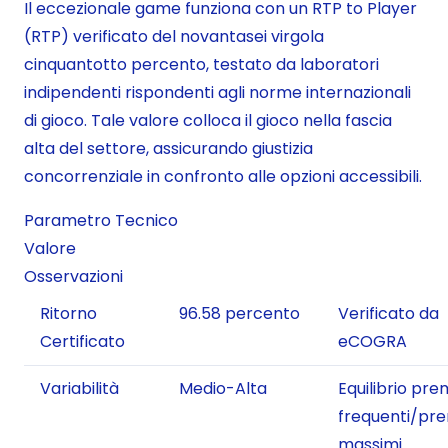
Il eccezionale game funziona con un RTP to Player
(RTP) verificato del novantasei virgola
cinquantotto percento, testato da laboratori
indipendenti rispondenti agli norme internazionali
di gioco. Tale valore colloca il gioco nella fascia
alta del settore, assicurando giustizia
concorrenziale in confronto alle opzioni accessibili.
Parametro Tecnico
Valore
Osservazioni
Ritorno
96.58 percento
Verificato da
Certificato
eCOGRA
Variabilità
Medio-Alta
Equilibrio pre
frequenti/pr
massimi