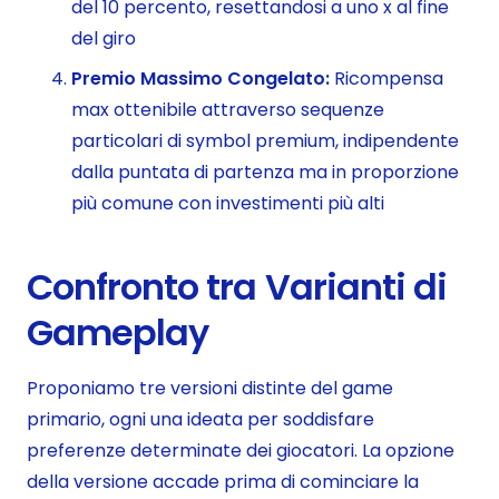
del 10 percento, resettandosi a uno x al fine
del giro
Premio Massimo Congelato:
Ricompensa
max ottenibile attraverso sequenze
particolari di symbol premium, indipendente
dalla puntata di partenza ma in proporzione
più comune con investimenti più alti
Confronto tra Varianti di
Gameplay
Proponiamo tre versioni distinte del game
primario, ogni una ideata per soddisfare
preferenze determinate dei giocatori. La opzione
della versione accade prima di cominciare la