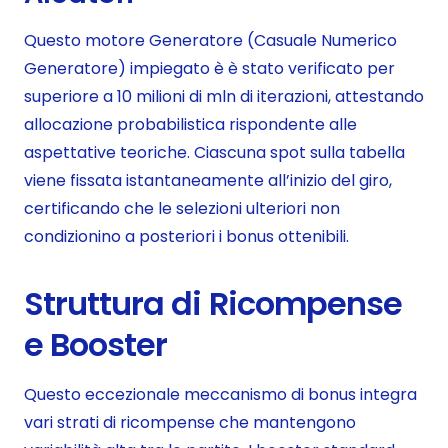
Questo motore Generatore (Casuale Numerico
Generatore) impiegato è è stato verificato per
superiore a 10 milioni di mln di iterazioni, attestando
allocazione probabilistica rispondente alle
aspettative teoriche. Ciascuna spot sulla tabella
viene fissata istantaneamente all’inizio del giro,
certificando che le selezioni ulteriori non
condizionino a posteriori i bonus ottenibili.
Struttura di Ricompense
e Booster
Questo eccezionale meccanismo di bonus integra
vari strati di ricompense che mantengono