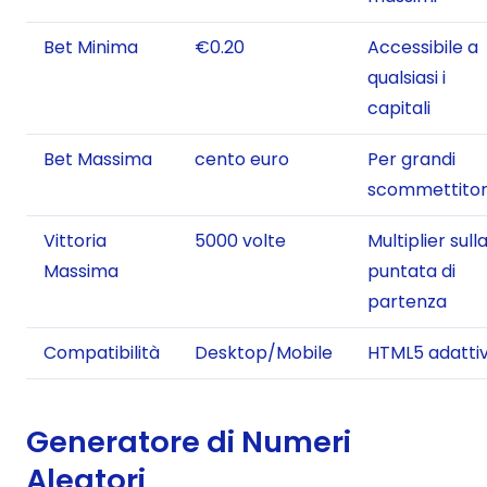
Bet Minima
€0.20
Accessibile a
qualsiasi i
capitali
Bet Massima
cento euro
Per grandi
scommettitor
Vittoria
5000 volte
Multiplier sull
Massima
puntata di
partenza
Compatibilità
Desktop/Mobile
HTML5 adatti
Generatore di Numeri
Aleatori