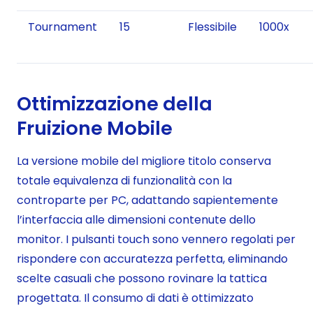
Tournament
15
Flessibile
1000x
Ottimizzazione della
Fruizione Mobile
La versione mobile del migliore titolo conserva
totale equivalenza di funzionalità con la
controparte per PC, adattando sapientemente
l’interfaccia alle dimensioni contenute dello
monitor. I pulsanti touch sono vennero regolati per
rispondere con accuratezza perfetta, eliminando
scelte casuali che possono rovinare la tattica
progettata. Il consumo di dati è ottimizzato