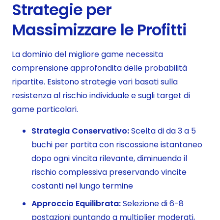
Strategie per
Massimizzare le Profitti
La dominio del migliore game necessita
comprensione approfondita delle probabilità
ripartite. Esistono strategie vari basati sulla
resistenza al rischio individuale e sugli target di
game particolari.
Strategia Conservativo:
Scelta di da 3 a 5
buchi per partita con riscossione istantaneo
dopo ogni vincita rilevante, diminuendo il
rischio complessiva preservando vincite
costanti nel lungo termine
Approccio Equilibrata:
Selezione di 6-8
postazioni puntando a multiplier moderati,