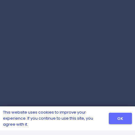
This website uses cookies to improve your
experience. If you continue to use this site, you
OK
agree with it.