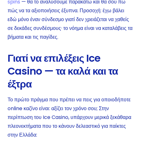
spins
— θα το αναλύσουμε παρακάτω και θα σου πω
πώς να τα αξιοποιήσεις έξυπνα. Προσοχή: έχω βάλει
εδώ μόνο έναν σύνδεσμο γιατί δεν χρειάζεται να χαθείς
σε δεκάδες συνδέσμους· το νόημα είναι να καταλάβεις τα
βήματα και τις παγίδες.
Γιατί να επιλέξεις Ice
Casino — τα καλά και τα
έξτρα
Το πρώτο πράγμα που πρέπει να πεις για οποιοδήποτε
online καζίνο είναι: αξίζει τον χρόνο σου; Στην
περίπτωση του Ice Casino, υπάρχουν μερικά ξεκάθαρα
πλεονεκτήματα που το κάνουν δελεαστικό για παίκτες
στην Ελλάδα: