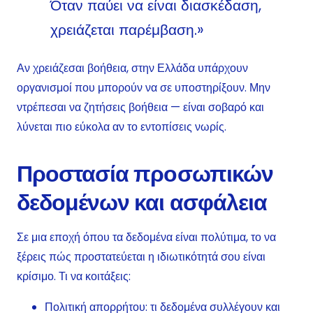
Όταν παύει να είναι διασκέδαση,
χρειάζεται παρέμβαση.»
Αν χρειάζεσαι βοήθεια, στην Ελλάδα υπάρχουν
οργανισμοί που μπορούν να σε υποστηρίξουν. Μην
ντρέπεσαι να ζητήσεις βοήθεια — είναι σοβαρό και
λύνεται πιο εύκολα αν το εντοπίσεις νωρίς.
Προστασία προσωπικών
δεδομένων και ασφάλεια
Σε μια εποχή όπου τα δεδομένα είναι πολύτιμα, το να
ξέρεις πώς προστατεύεται η ιδιωτικότητά σου είναι
κρίσιμο. Τι να κοιτάξεις:
Πολιτική απορρήτου: τι δεδομένα συλλέγουν και