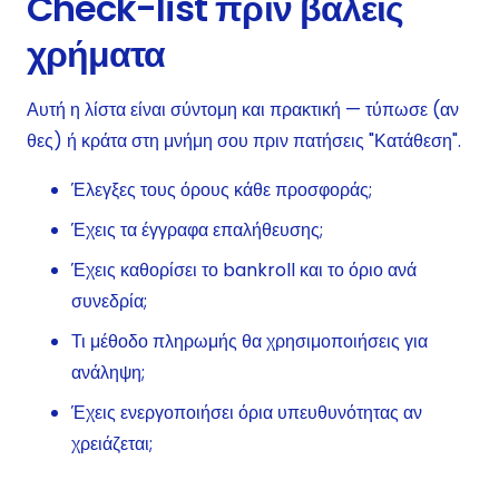
Check-list πριν βάλεις
χρήματα
Αυτή η λίστα είναι σύντομη και πρακτική — τύπωσε (αν
θες) ή κράτα στη μνήμη σου πριν πατήσεις "Κατάθεση".
Έλεγξες τους όρους κάθε προσφοράς;
Έχεις τα έγγραφα επαλήθευσης;
Έχεις καθορίσει το bankroll και το όριο ανά
συνεδρία;
Τι μέθοδο πληρωμής θα χρησιμοποιήσεις για
ανάληψη;
Έχεις ενεργοποιήσει όρια υπευθυνότητας αν
χρειάζεται;