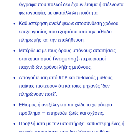
έγγραφα που πολλοί δεν έχουν έτοιμα ή στέλνονται
φωτογραφίες με ακατάλληλη ποιότητα.
Καθυστέρηση αναλήψεων: αποσύνθεση χρόνου
επεξεργασίας που εξαρτάται από την μέθοδο
πληρωμής και την επαλήθευση.
Μπέρδεμα με τους όρους μπόνους: απαιτήσεις
στοιχηματισμού (wagering), περιορισμοί
παιχνιδιών, χρόνοι λήξης μπόνους.
Απογοήτευση από RTP και πιθανούς μύθους:
παίκτες πιστεύουν ότι κάποιες μηχανές "δεν
πληρώνουν ποτέ".
Εθισμός ή ανεξέλεγκτο παιχνίδι: το χειρότερο
πρόβλημα — επηρεάζει ζωές και σχέσεις.
Προβλήματα με την υποστήριξη: καθυστερημένες ή
γενικές απαντήσεις που δεν λύνουν το θέμα.