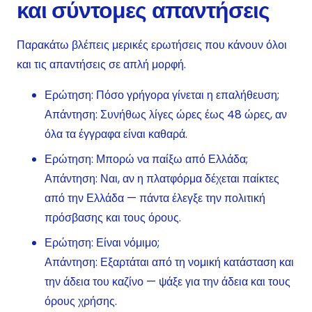
και σύντομες απαντήσεις
Παρακάτω βλέπεις μερικές ερωτήσεις που κάνουν όλοι
και τις απαντήσεις σε απλή μορφή.
Ερώτηση: Πόσο γρήγορα γίνεται η επαλήθευση;
Απάντηση: Συνήθως λίγες ώρες έως 48 ώρες, αν
όλα τα έγγραφα είναι καθαρά.
Ερώτηση: Μπορώ να παίξω από Ελλάδα;
Απάντηση: Ναι, αν η πλατφόρμα δέχεται παίκτες
από την Ελλάδα — πάντα έλεγξε την πολιτική
πρόσβασης και τους όρους.
Ερώτηση: Είναι νόμιμο;
Απάντηση: Εξαρτάται από τη νομική κατάσταση και
την άδεια του καζίνο — ψάξε για την άδεια και τους
όρους χρήσης.