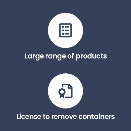
Large range of products
License to remove containers