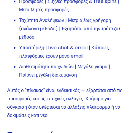
Προσφορές | Συχνές προσφορές & free spins |
Μεταβλητές προσφορές
Ταχύτητα Αναλήψεων | Μέτρια έως γρήγορη
(ανάλογα μέθοδο) | Εξαρτάται από την τράπεζα/
μέθοδο
Υποστήριξη | Live chat & email | Κάποιες
πλατφόρμες έχουν μόνο email
Διαθεσιμότητα παιχνιδιών | Μεγάλη γκάμα |
Παίρνει μεγάλη διακύμανση
Αυτός ο "πίνακας" είναι ενδεικτικός — εξαρτάται από τις
προσφορές και τις εποχικές αλλαγές. Χρήσιμο για
σύγκριση όταν σκέφτεσαι να αλλάξεις πλατφόρμα ή να
δοκιμάσεις κάτι νέο.