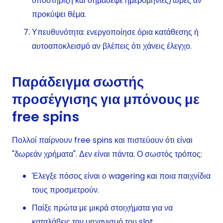
υποστήριξη και σημάδεψε ημερομηνίες/ώρες αν
προκύψει θέμα.
Υπευθυνότητα: ενεργοποίησε όρια κατάθεσης ή
αυτοαποκλεισμό αν βλέπεις ότι χάνεις έλεγχο.
Παράδειγμα σωστής
προσέγγισης για μπόνους με
free spins
Πολλοί παίρνουν free spins και πιστεύουν ότι είναι
"δωρεάν χρήματα". Δεν είναι πάντα. Ο σωστός τρόπος:
Έλεγξε πόσος είναι ο wagering και ποια παιχνίδια
τους προσμετρούν.
Παίξε πρώτα με μικρά στοιχήματα για να
καταλάβεις τον μηχανισμό του slot.