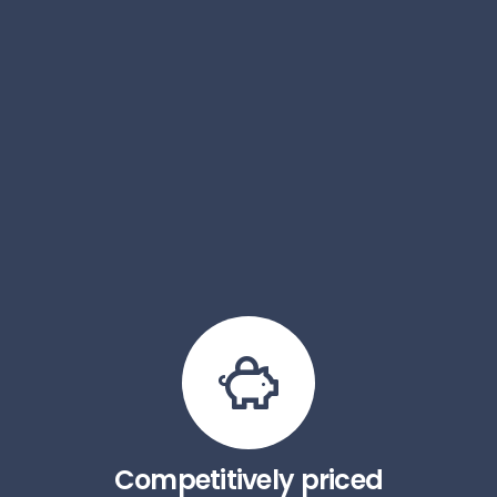
Competitively priced